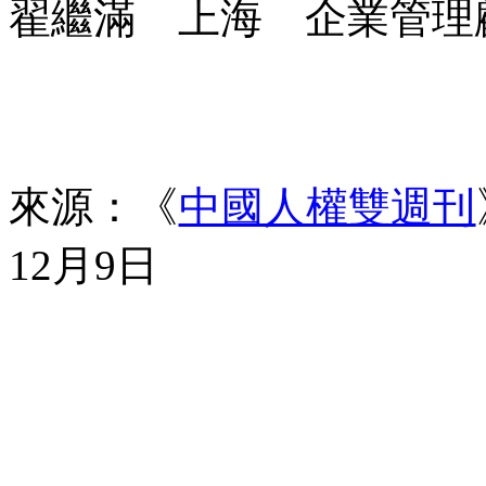
翟繼滿 上海 企業管理
來源：《
中國人權雙週刊
12
月
9
日