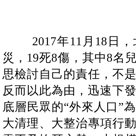
2017
年
11
月
18
日，
災，
19
死
8
傷，其中
8
名
思檢討自己的責任，不
反而以此為由，迅速下
底層民眾的
“
外來人口
”
為
大清理、大整治專項行