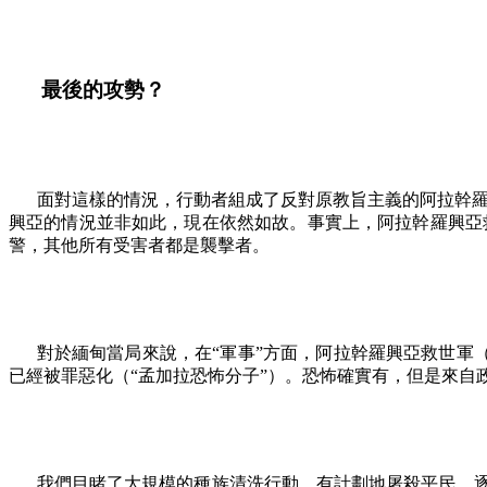
最後的攻勢？
面對這樣的情況，行動者組成了反對原教旨主義的阿拉幹
興亞的情況並非如此，現在依然如故。事實上，阿拉幹羅興亞
警，其他所有受害者都是襲擊者。
對於緬甸當局來說，在
“
軍事
”
方面，阿拉幹羅興亞救世軍
已經被罪惡化（
“
孟加拉恐怖分子
”
）。恐怖確實有，但是來自
我們目睹了大規模的種族清洗行動，有計劃地屠殺平民，