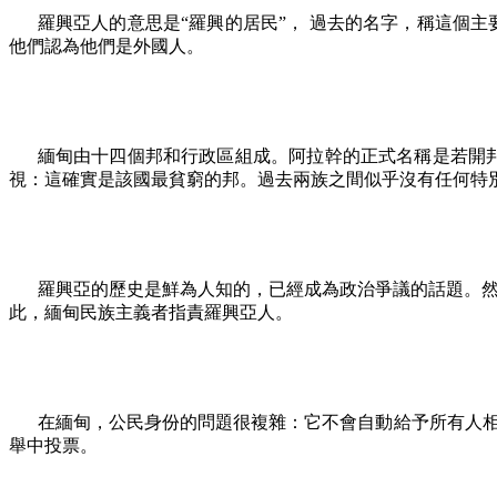
羅興亞人的意思是
“
羅興的居民
”
， 過去的名字，稱這個主
他們認為他們是外國人。
緬甸由十四個邦和行政區組成。阿拉幹的正式名稱是若開邦
視：這確實是該國最貧窮的邦。過去兩族之間似乎沒有任何特
羅興亞的歷史是鮮為人知的，已經成為政治爭議的話題。然
此，緬甸民族主義者指責羅興亞人。
在緬甸，公民身份的問題很複雜：它不會自動給予所有人
舉中投票。