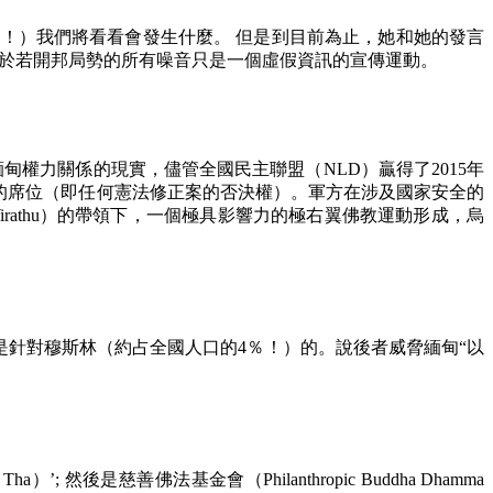
！）我們將看看會發生什麼。 但是到目前為止，她和她的發言
關於若開邦局勢的所有噪音只是一個虛假資訊的宣傳運動。
緬甸權力關係的現實，儘管全國民主聯盟（
NLD
）贏得了
2015
年
的席位（即任何憲法修正案的否決權）。軍方在涉及國家安全的
rathu
）的帶領下，一個極具影響力的極右翼佛教運動形成，烏
是針對穆斯林（約占全國人口的
4
％！）的。說後者威脅緬甸“以
 Tha
）’
;
然後是慈善佛法基金會（
Philanthropic Buddha Dhamma