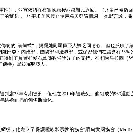
重性），並宣佈將在核實國籍後組織難民返回。（此舉已被撤回
子的幫兇
”
。 她要求美國停止使用羅興亞這個詞。 她斷言說，
麼傳統的
“
緬甸式
”
，揭露她對羅興亞人缺乏同情心。但也反映了
關鍵部委：內政部，國防部和邊界部，並保證他們在議會有
25
％
它得到了員警和極右翼佛教強硬分子的支持。在和尚烏拉圖（
Wi
至傳播）屠殺羅興亞人。
被判處
25
年有期徒刑，但他在
2010
年被赦免。他組成的
969
運動
甸青年結婚而把緬甸伊斯蘭化。
取締後，他創立了保護種族和宗教的協會‘緬甸愛國協會（
Ma Ba