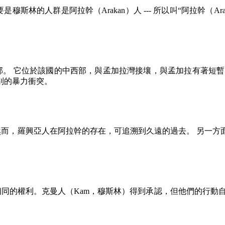
要是穆斯林的人群是阿拉幹（
Arakan
）人
---
所以叫
“
阿拉幹（
Ar
。 它位於該國的中西部，與孟加拉灣接壤，與孟加拉有著短暫
別的暴力衝突。
而，羅興亞人在阿拉幹的存在，可追溯到久遠的過去。 另一方
相同的權利。克曼人（
Kam
，穆斯林）得到承認，但他們的行動自