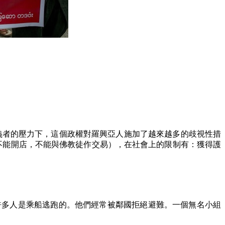
義者的壓力下，這個政權對羅興亞人施加了越來越多的歧視性措
不能開店，不能與佛教徒作交易），在社會上的限制有：獲得護
許多人是乘船逃跑的。他們經常被鄰國拒絕避難。一個無名小組