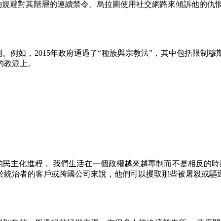
夠規避對其階層的連續禁令。烏拉圖使用社交網路來傾訴他的仇
到。例如，
2015
年政府通過了
“
種族與宗教法
”
，其中包括限制穆
的教派上。
民主化進程， 我們生活在一個政權越來越專制而不是相反的時
於統治者的客戶或跨國公司來說，他們可以攫取那些被屠殺或驅