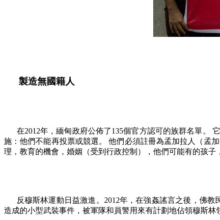
製造無國籍人
在
2012
年，緬甸政府公佈了
135
個官方認可的族群名單。 
施：他們不能再投票或競選。 他們必須註冊為孟加拉人（孟
理，教育的機會，婚姻（受到行政控制），他們可能有的孩子
反穆斯林運動日益激進。
2012
年，在強姦謠言之後，佛教
造成的小型武裝事件，被軍隊和員警用來有計劃地佔領穆斯林