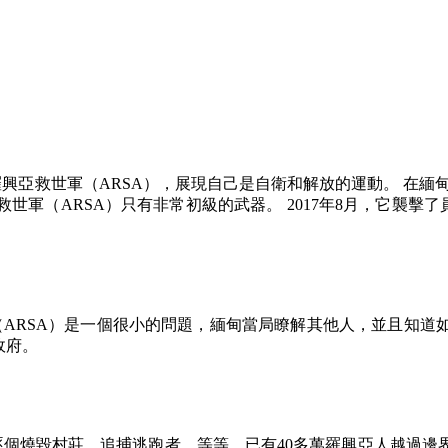
羅興亞救世軍（
ARSA
），展現自己是自衛和解放的運動。 在緬
救世軍（
ARSA
）只有非常初級的武器。
2017
年
8
月，它襲擊了
（
ARSA
）是一個很小的問題，緬甸當局瞭解其他人，並且知道
政府。
逐個燒毀村莊，追捕逃跑者，等等。已有
40
多萬羅興亞人越過邊