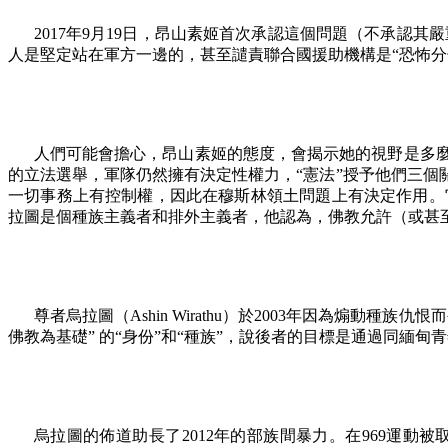
2017
年
9
月
19
日，昂山素姬首次承認這個問題（不承認其嚴
人是堅定站在軍方一邊的，甚至譴責聯合國援助機構是
“
恐怖分
人們可能會擔心，昂山素姬的態度，會揭示她的視野是多
的立法選舉，軍隊仍然擁有決定性權力，
“
憲法
”
授予他們三個
一切事務上有控制權，因此在穆斯林領土問題上有決定作用。
拉圖是個種族主義者和排外主義者，他認為，佛教允許（或甚
尊者烏拉圖（
Ashin Wirathu
）於
2003
年因為煽動種族仇恨而
佛教為基礎” 的“身份”和“種族”，說後者的目標是通過同緬
烏拉圖的佈道助長了
2012
年的部族間暴力。在
969
運動被