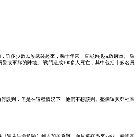
甸，許多少數民族武裝起來，幾十年來一直能夠抵抗政府軍。 羅
員警或軍隊的陣地。 戰鬥造成
100
多人死亡，其中包括十多名員
如何談判，但是在這種情況下，他們不想談判。整個羅興亞社區
界（冒著生命危險）到孟加拉避難，而且還在馬來西亞，泰國甚