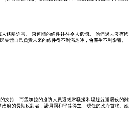
萬人逃離迫害。 東道國的條件往往令人遺憾。 他們過去沒有國
民集體自己負責未來的條件得不到滿足時，會產生不利影響。
拉的支持，而孟加拉的邊防人員還經常騷擾和驅趕躲避屠殺的難
軍政府的長期反對者，諾貝爾和平獎得主，現任的政府首腦。她