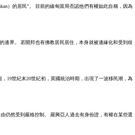
akan
）的居民
”
。 目前的緬甸當局否認他們有權如此自稱，因為
的邊界。 若開邦也有佛教居民居住，本身就被邊緣化和受到歧
面，
19
世紀末
20
世紀初，英國統治時期，出現了一波移民潮，為
由仍然受到嚴格控制。 羅興亞人過去有身份證，有權在某些選