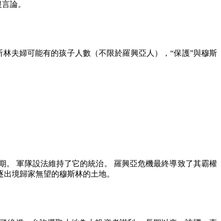
恨言論。
斯林夫婦可能有的孩子人數（不限於羅興亞人），
“
保護
”
與穆斯
期。 軍隊設法維持了它的統治。 羅興亞危機最終導致了其霸權
逐出境歸家無望的穆斯林的土地。