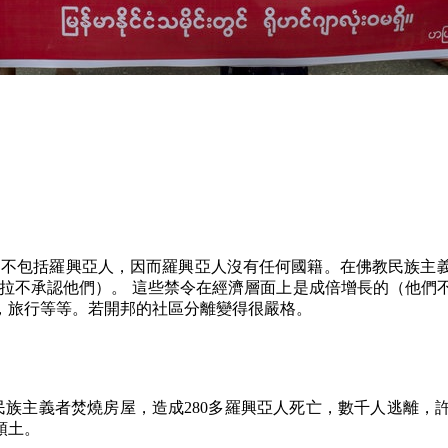
它不包括羅興亞人，因而羅興亞人沒有任何國籍。在佛教民族主
加拉不承認他們）。 這些禁令在經濟層面上是成倍增長的（他們
，旅行等等。若開邦的社區分離變得很嚴格。
民族主義者焚燒房屋，造成
280
多羅興亞人死亡，數千人逃離，
領土。