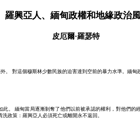
羅興亞人、緬甸政權和地緣政治
皮厄爾·羅瑟特
外。 對這個穆斯林少數民族的迫害達到空前的暴力水準。緬甸
如此。 緬甸當局逐漸剝奪了他們以前被承認的權利，對他們的
清洗政策：羅興亞人必須死亡或離開永不返回。