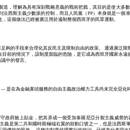
製造，理解為具有深刻戰略意義的戰術把戲，其目的是使大多
到法西斯主義少數派的控制，而且人民黨（
PP
）本身就是一個
化，這個做法已經被廣泛用於遏制整個西班牙的民眾運動。
有足夠的手段來合理化其反民主及限制自由的政策。
通過廣泛限
在目前的情況下，該制度面臨的危險，是它成為西班牙國家永遠
動議中的發言。
---
是在為金融寡頭服務的自由主義政治權力工具尚未完全惡化
保守政府臉上貼金，把其弄成一個受加泰羅尼亞分裂主義威脅的
主義是第二共和國時期極端右翼的鼓動口號之一，也是法西斯
不同傳統的民族。
這種由制度代理實行的統治，已經充分表現出