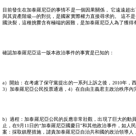
目前發生在加泰羅尼亞的事情不是一個因果關係，
它遠遠超出
與其資產階級
---
的對抗，是國家實際權力直接尋求的。
這不是
國決裂，這種挑釁含有極端的困難，是加泰羅尼亞人為了獲得
確認加泰羅尼亞這一版本政治事件的事實是已知的：
a
）開始：在考慮了保守黨提出的一系列上訴之後，
2010
年，
3
）加泰羅尼亞公民投票通過，
4
）在自由主義君主政治秩序內
b
）過程：加泰羅尼亞公民的反應非常壯觀，出現了巨大的動
止，在
9
月
11
日的“加泰羅尼亞國慶日”和其他政治事件，如人
案：採取鎮壓措施，譴責加泰羅尼亞自治共和國的政治領導人