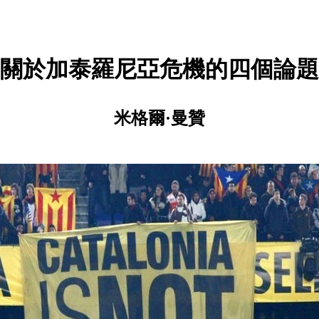
關於加泰羅尼亞危機的四個論題
米格爾·曼贊