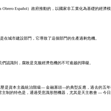
ta Obrero Espa
ñ
ol
）政府推動的，以國家非工業化為基礎的經濟模
是在城市建設部門，它導致了這個部門的生產過剩危機。
民們認識到，腐敗是克服經濟危機的不可逾越的障礙。
鎮壓是資本主義統治階級
---
金融寡頭
---
的典型反應，過去的五年
君主制的特色是，通過受意識形態機器，尤其是天主教會
---
今日