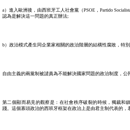
a
）進入歐洲後，由西班牙工人社會黨（
PSOE
，
Partido Socialis
認為是解決這一問題的真正辦法
;
b
）政治模式產生同企業家相關的政治階層的結構性腐敗，特別
自由主義的兩黨制被譴責為不能解決國家問題的政治制度，公
第二個顯而易見的觀察是：在社會秩序破裂的時候，獨裁和
踐。這個寡頭政治的西班牙框架在政治上是由君主制代表的，