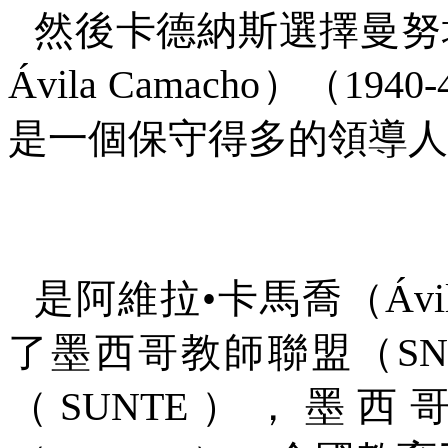
然後卡德納斯選擇曼努
Ávila Camacho
）（
1940-
是一個保守得多的領導人
是阿維拉
•
卡馬喬（
Ávi
了墨西哥教師聯盟（
SN
（
SUNTE
），墨西