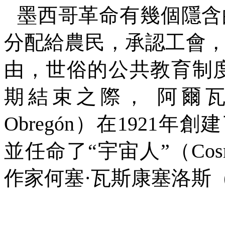
墨西哥革命有幾個隱含
分配給農民，承認工會
由，世俗的公共教育制
期結束之際，
阿爾
Obregón
）在
1921
年創建
並任命了
“
宇宙人
”
（
Cos
作家何塞·瓦斯康塞洛斯