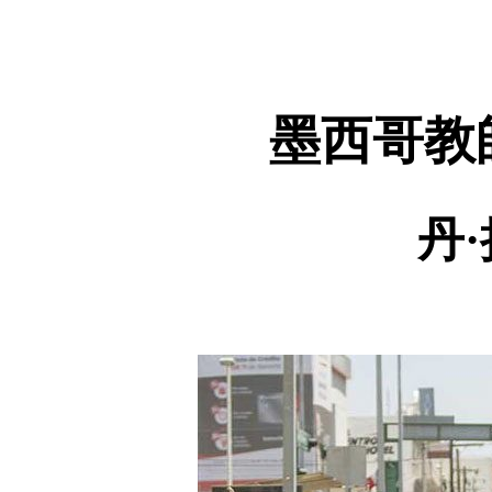
墨西哥教
丹·