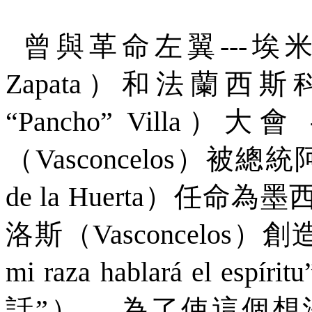
曾與革命左翼
---
埃米
Zapata
）和法蘭西斯科
“Pancho” Villa
）大會
（
Vasconcelos
）被總統
de la Huerta
）任命為墨
洛斯（
Vasconcelos
）創
mi raza hablar
á
el esp
í
ritu
話
”
）。
為了使這個想