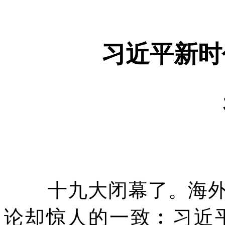
习近平新时
十九大闭幕了。海
论却惊人的一致︰习近