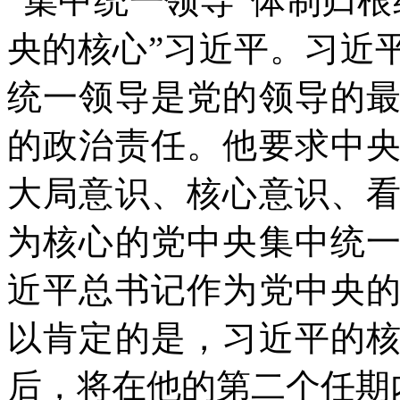
“
集中统一领导
”
体制归根
央的核心
”
习近平。习近
统一领导是党的领导的
的政治责任。他要求中
大局意识、核心意识、
为核心的党中央集中统
近平总书记作为党中央
以肯定的是，习近平的
后，将在他的第二个任期