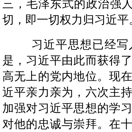
三，毛泽东式的政治强
切，即一切权力归习近平
习近平思想已经写
是，习近平由此而获得
高无上的党内地位。现
近平亲力亲为，六次主
加强对习近平思想的学
对他的忠诚与崇拜。在