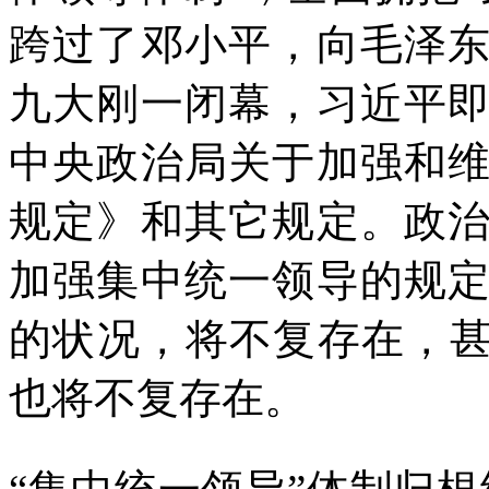
跨过了邓小平，向毛泽
九大刚一闭幕，习近平
中央政治局关于加强和
规定》和其它规定。政
加强集中统一领导的规
的状况，将不复存在，
也将不复存在。