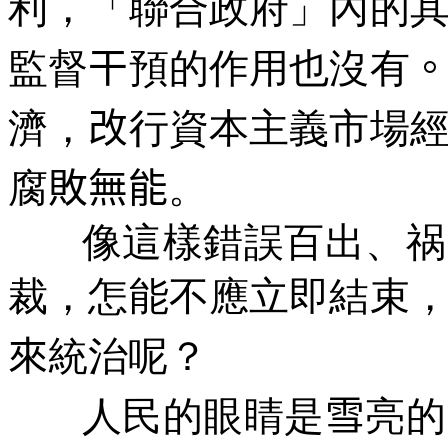
利，「聯合政府」內的
監督
干
預的作用也沒有
濟，
改
行資本主義市場
腐
敗無能
。
像這樣錯誤百出、祸
裁，怎能不應立即結束
來
統治呢？
人民的眼睛是
雪
亮的