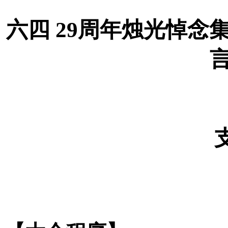
六四
29
周年烛光悼念