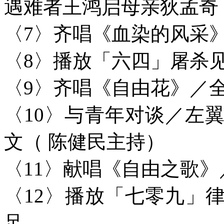
遇难者王鸿启母亲狄孟奇
〈7〉齐唱《血染的风采
〈8〉播放「六四」屠杀
〈9〉齐唱《自由花》／
〈10〉与青年对谈／左
文（ 陈健民主持）
〈11〉献唱《自由之歌》／Bo
〈12〉播放「七零九」
足