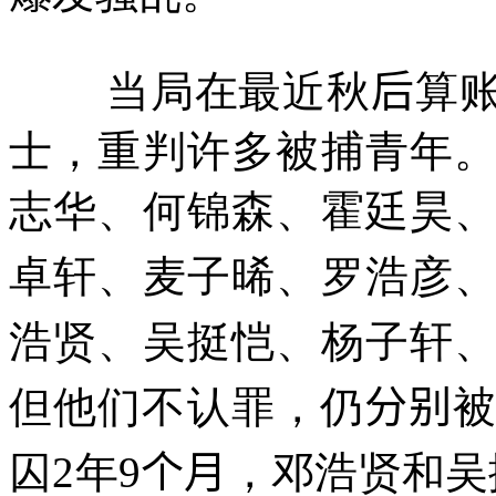
当局在最近秋
后
算
士，重判许多被捕青年
志华、何锦森、霍廷昊
卓轩、麦子晞、罗浩彦
浩贤、吴挺恺、杨子轩
但他们不认罪，仍
分别
囚
2
年
9
个月
，邓浩贤和吴