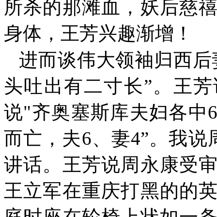
所杀的那滩血，妖后慈
身体，王芳兴趣渐增！
进而谈伟大领袖归西后
头吐出有二寸长”。王芳
说
"
齐奥塞斯库夫妇各中
而亡，夫
6
、妻
4
”。我说
讲话。王芳说周永康受
王立军在重庆打黑的的
庭时座在轮椅上状如一