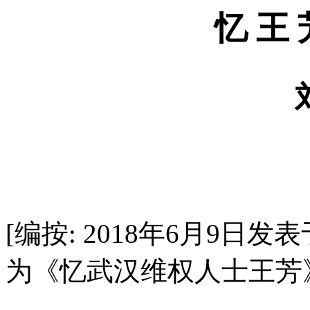
忆
王
[
编按
: 2018
年
6
月
9
日发表
为《忆武汉维权人士王芳