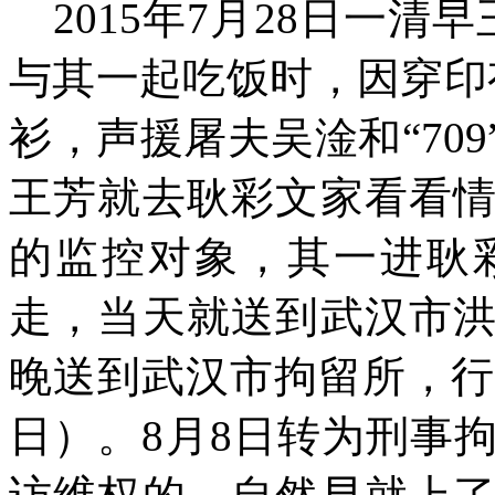
2015
年
7
月
28
日一清早
与其一起吃饭时，因穿印
衫，声援屠夫吴淦和“
709
王芳就去耿彩文家看看
的监控对象，其一进耿
走，当天就送到武汉市
晚送到武汉市拘留所，
日）。
8
月
8
日转为刑事