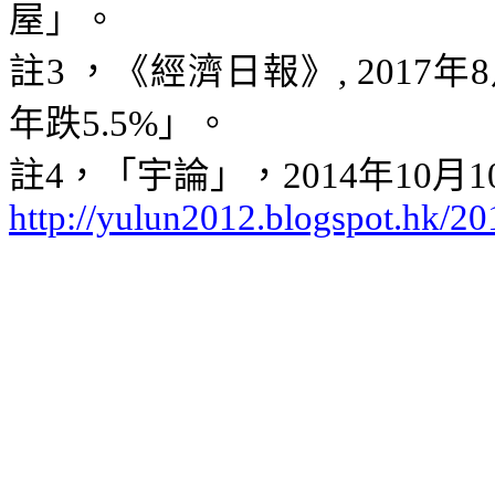
屋」
。
註
3
，
《
經濟日報
》
,
2017
年
8
年跌
5.5%
」
。
註
4
，
「宇論」
，
2014
年
10
月
1
http://yulun2012.blogspot.hk/