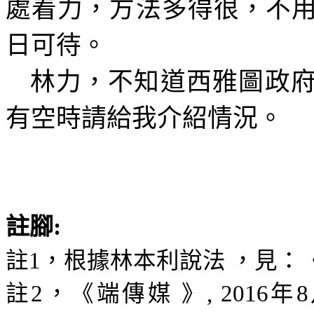
處着力，方法多得很，不
日可待。
林力，不知道西雅圖政
有空時請給我介紹情況。
註腳
:
註
1
，
根據林本利說法
，
見：
註
2
，
《
端傳媒
》
,
2016
年
8