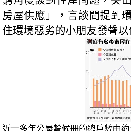
窮角度談到住屋問題，突
房屋供應」，言談間提到
住環境惡劣的小朋友發聲以
近十多年公屋輪候冊的總戶數由約