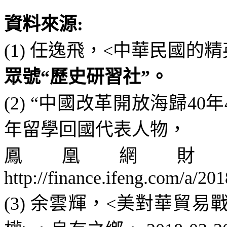
資料來源
:
(1)
任逸飛
，
<
中華民國的精
眾號
“
歷史研習社
”
。
(2)
“
中國改革開放海歸
40
年
年留學回國代表人物
，
鳳凰網
http://finance.ifeng.com/a/2
(3)
余
雲輝
，
<
美對華貿易