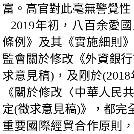
富。高官對此毫無警覺性
2019
年初，
八百余愛國
條例》及其《實施細則
監會關於修改《外資銀行
求意見稿
)
，及剛於
(2018
《關於修改〈中華人民
定
(
徵求意見稿
)
》，都完
重要國際經貿合作原則