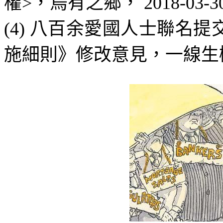
權
>
，
烏有之鄉
，
2018-03-3
(4)
八百余愛國人士聯名提
施細則》修改意見
，
一線生