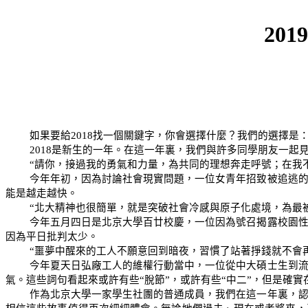
2019
如果要給
2018
找一個關鍵字，你會選擇什麼？我們的選擇是
2018
是新生的一年。在這一年裏，我們與許多同學朋友一起
“
請你，接過我的勇氣和力量，為共同的理想奔走呼號；在我
今年年初，因為討論社會現實問題，一位女青年招致被追逃
能是越走越快。
“
北大精神也很簡單，就是突破社會冷感與原子化處境，為最
今年五月四日是北京大學百廿校慶，一位因為號召揭露校園
因為平日批判太少。
“
噩夢中醒來的工人不願意回到暗夜，習慣了站著掙錢就不會
今年夏天日弘廠工人的維權行動當中，一位從中大碩士生到
氣。這些詞句看起來或許有些
“
脫節
”
，或許有些
“
中二
”
，但是確實
作為北京大學一家學生社團的普通成員，我們在這一年裏，