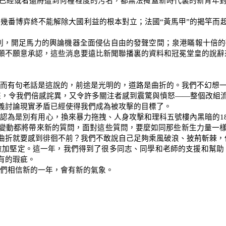
已經或者還將遭到何種程度的污名，都無法掩蓋新時代裏的新青年
，幾番博弈終不能解除大國利益的根本對立；法國
“
黃馬甲
”
的揭竿而
別，開足馬力的輿論機器全面侵佔自由的發聲空間；泉港瞞報十倍的
願不願意承認，這些消息要遠比新聞聯播裏的資料和冠冕堂皇的說辭
而有句老話是這說的，前途是光明的，道路是曲折的。我們不幻想
來，令我們倍感詫異，又令許多關注者感到震驚與憤怒
——
整個改組
義討論現實矛盾已經使得我們成為被攻擊的目標了。
門認為是別有用心，換來暴力拖拽、人身攻擊和理科五號樓內黑暗的
1
變動都將帶來新的質問，面對這些質問，要麼如同那些新生力量一
曲折就要感到徘徊不前？我們不敢說自己足夠乘風破浪、披荊斬棘，
愈加堅定。這一年，我們得到了很多同志、同學和老師的支援和幫助
有的瑕疵。
們相信新的一年，會有新的氣象。