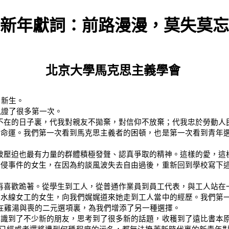
新年獻詞：前路漫漫，莫失莫忘
北京大學馬克思主義學會
：新生。
見證了很多第一次。
不在的日子裏，代我對親友不拋棄，對信仰不放棄；代我忠於勞動人
的命運。我們第一次看到馬克思主義者的困頓，也是第一次看到青年
被壓迫也最有力量的群體積極發聲、認真爭取的精神。這樣的愛，這
性侵事件的女生，在因為約談風波失去自由過後，重新回到學校寫下
再喜歡跪著。從學生到工人，從普通作業員到員工代表，與工人站在
流水線女工的女生，向我們娓娓道來她走到工人當中的經歷。我們第
在雞湯與喪的二元選項裏，為我們增添了另一種選擇。
認識到了不少新的朋友，思考到了很多新的話題，收穫到了遠比書本