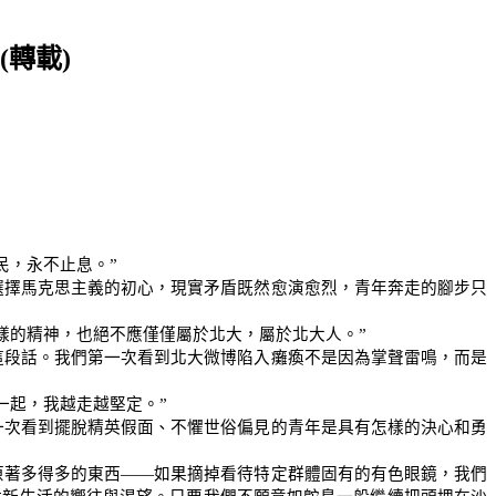
(
轉載
)
民，永不止息。
”
選擇馬克思主義的初心，現實矛盾既然愈演愈烈，青年奔走的腳步只
樣的精神，也絕不應僅僅屬於北大，屬於北大人。
”
這段話。我們第一次看到北大微博陷入癱瘓不是因為掌聲雷鳴，而是
一起，我越走越堅定。
”
一次看到擺脫精英假面、不懼世俗偏見的青年是具有怎樣的決心和勇
原著多得多的東西
——
如果摘掉看待特定群體固有的有色眼鏡，我們