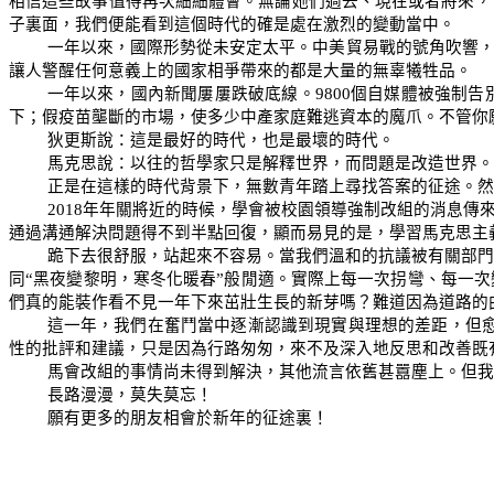
相信這些故事值得再次細細體會。無論她們過去、現在或者將來，
子裏面，我們便能看到這個時代的確是處在激烈的變動當中。
一年以來，國際形勢從未安定太平。中美貿易戰的號角吹響
讓人警醒任何意義上的國家相爭帶來的都是大量的無辜犧牲品。
一年以來，國內新聞屢屢跌破底線。
9800
個自媒體被強制告
下；假疫苗壟斷的市場，使多少中產家庭難逃資本的魔爪。不管你
狄更斯說：這是最好的時代，也是最壞的時代。
馬克思說：以往的哲學家只是解釋世界，而問題是改造世界。
正是在這樣的時代背景下，無數青年踏上尋找答案的征途。然
2018
年年關將近的時候，學會被校園領導強制改組的消息傳
通過溝通解決問題得不到半點回復，顯而易見的是，學習馬克思主
跪下去很舒服，站起來不容易。當我們溫和的抗議被有關部
同
“
黑夜變黎明，寒冬化暖春
”
般閒適。實際上每一次拐彎、每一次
們真的能裝作看不見一年下來茁壯生長的新芽嗎？難道因為道路的
這一年，我們在奮鬥當中逐漸認識到現實與理想的差距，但
性的批評和建議，只是因為行路匆匆，來不及深入地反思和改善既
馬會改組的事情尚未得到解決，其他流言依舊甚囂塵上。但我
長路漫漫，莫失莫忘！
願有更多的朋友相會於新年的征途裏！