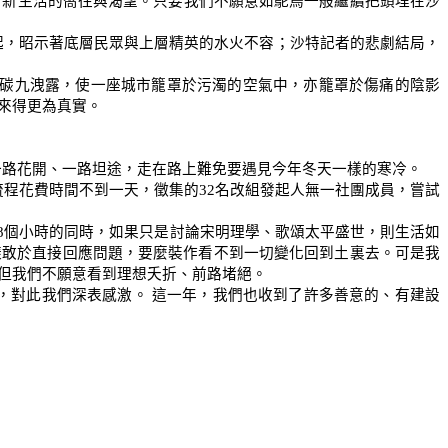
對新生活的嚮往與渴望。只要我們不願意如鴕鳥一般繼續把頭埋在沙
起，昭示著底層民眾與上層精英的水火不容；沙特記者的悲劇結局，
碳九洩露，使一座城市籠罩於污濁的空氣中，亦籠罩於傷痛的陰影
來得更為真實。
一路花開、一路坦途，走在路上難免要遇見今年冬天一樣的寒冷。
流程花費時間不到一天，徵集的
32
名改組發起人無一社團成員，嘗試
8
個小時的同時，如果只是討論宋明理學、歌頌太平盛世，則生活如
樣敢於直接回應問題，要麼裝作看不到一切變化回到土裏去。可是我
但我們不願意看到理想夭折、前路堵絕。
，對此我們深表感激。
這一年，我們也收到了許多善意的、有建設