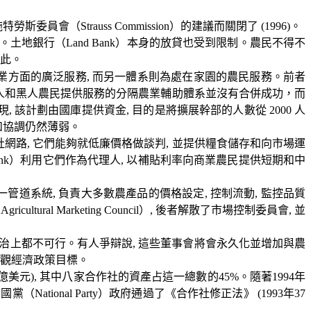
施特勞斯委員會（
Strauss Commission
）的建議而關閉了
(1996)
。
。土地銀行（
Land Bank
）本身的放貸也受到限制。農民不得不
此。
業方面的廣泛服務
,
而另一體系則為處在家園的農民服務。前者
人和黑人農民提供服務的分隔農業輔助體系並沒有合併成功，而
現
,
該計劃由國庫提供資金
,
目的是將擴展幹部的人數從
2000
人
和協調仍然薄弱。
社網路
,
它們能夠就低廉價格做談判
,
並提供糧食儲存和向市場運
nk
）利用它們作為代理人
,
以補貼利率向商業農民提供短期和中
一管道系統
,
負責大多數農產品的價格設定
,
控制流動
,
監控品質
 Agricultural Marketing Council
）
,
後者解散了市場控制委員會
,
並
治上都不可行。有人爭辯說
,
這些董事會將會永久化並增加與農
觀經濟政策目標。
億美元
),
其中八家合作社的資產占這一總數的
45%
。隨著
1994
年
全國黨（
National Party
）政府通過了《合作社修正法》
(1993
年
37