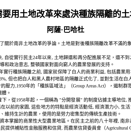
需要用土地改革來處決種族隔離的土
阿薩·巴哈杜
了關於南非土地改革的爭論。土地是對後種族隔離改革不滿的
決
,
自從實行民主
24
年以來
,
土地歸還和再分配進展不足，還不到
導和政治意志
,
整頓國家對面向窮人的農業發展的支持。
年實行種族隔離之前
,
國家就保障了白人的商業利益
,
包括農業用
3%,
但也把白人和黑人農村地區的隔離正式化了
,
並對生活在白
步的壓力
,1950
年的「種族區域法」（
Group Areas Act
），遏制群
團體。
權下，從
1958
年起，一個稱為
"
分開發展
"
的制度佔據主導地位
,
活在以前的家園
,
這些地方的特點是經濟活動低
,
經濟潛力小
,
生活
、維持生計的農業，使用的是勞力密集型的傳統生產技術。
資本掌握的商業性大型農業地區。在民主之前的八十年裡
,
南非
農民提供補貼性金融服務和信貸
,
而農業信貸委員會（
Agricultural 