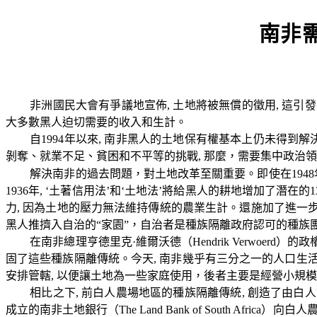
南非
非洲國民大會有爭議地宣佈
,
土地將被無償的徵用
,
這引發
大多數黑人迫切需要的收入和生計。
自
1994
年以來
,
南非黑人的土地保有權基本上仍未得到解
剝奪、就業不足、貧困和不平等的挑戰
,
那麼，需要集中政治領
解決南非的過去問題，對土地改革至關重要。即使在
1948
1936
年
,
‘土著信用法’和‘土地法’將給黑人的耕地增加了潛在的
1
力
,
因為土地的壓力無法維持傳統的農業生計。還施加了進一
黑人推擠入自治的“家園”，自治者是種族隔離政府認可的種族
在南非總理亨德里克·維爾沃德（
Hendrik Verwoerd
）的政
固了這些種族隔離傳統。今天
,
南非幾乎有三分之一的人口生
安排管轄
,
以便讓土地為一些家庭使用，後者主要是經營小規模
相比之下
,
前白人農場地區的種族隔離傳統
,
創造了由白人
成立的南非土地銀行（
The Land Bank of South Africa
）向白人