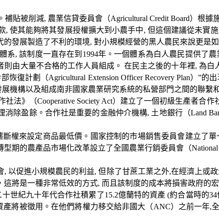
。補貼被削減
,
農業信貸委員會（
Agricultural Credit Board
）根據
款
,
使其能夠將其發展授權擴大到小農手中
,
但這個建議從未實施
代的發展製造了不利的環境
,
對小規模經營的黑人農民來說更是如
體系
,
該制度一直存在到
1994
年。一個體系為白人農民提供了農
者則由大量不合格的工作人員組成。 在民主之後的十年裡
,
為白
幹部恢復計劃（
Agricultural Extension Officer Recovery Plan
）”的出
發展機構以及組成南非國家農業研究系統的私營部門之間的聯繫
作社法》（
Cooperative Society Act
）建立了一個初級生產者合作
理消除盈餘。合作社是重要的金融仲介機構
,
土地銀行（
Land Ba
壟斷權來設定商品最低價。國家控制的市場銷售委員會建立了單
轉型期的農產品市場化改革設立了全國農業行銷委員會（
National
會
,
以促進小規模農民的利益
,
但除了甘蔗工業之外
,
在經濟上或政
，這將是一種非常低效的方式
,
而且該制度的成本將損害政府的宏
二十世紀九十年代合作社積累了
15.2
億蘭特的資產
(
約合當時的
34
資產將被徵用。在他們將權力移交給非國大（
ANC
）之前一年
,