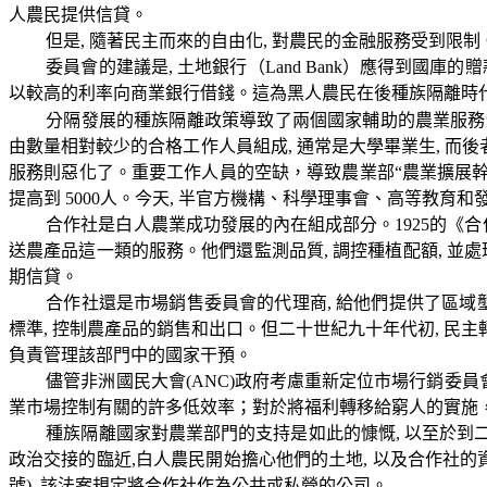
人農民提供信貸。
但是
,
隨著民主而來的自由化
,
對農民的金融服務受到限制
委員會的建議是
,
土地銀行（
Land Bank
）應得到國庫的贈
以較高的利率向商業銀行借錢。這為黑人農民在後種族隔離時
分隔發展的種族隔離政策導致了兩個國家輔助的農業服務
由數量相對較少的合格工作人員組成
,
通常是大學畢業生
,
而後
服務則惡化了。重要工作人員的空缺，導致農業部“農業擴展
提高到
5000
人。今天
,
半官方機構、科學理事會、高等教育和
合作社是白人農業成功發展的內在組成部分。
1925
的《合
送農產品這一類的服務。他們還監測品質
,
調控種植配額
,
並處
期信貸。
合作社還是市場銷售委員會的代理商
,
給他們提供了區域
標準
,
控制農產品的銷售和出口。但二十世紀九十年代初
,
民主
負責管理該部門中的國家干預。
儘管非洲國民大會
(ANC)
政府考慮重新定位市場行銷委員
業市場控制有關的許多低效率；對於將福利轉移給窮人的實施
種族隔離國家對農業部門的支持是如此的慷慨
,
以至於到
政治交接的臨近
,
白人農民開始擔心他們的土地
,
以及合作社的
號
),
該法案規定將合作社作為公共或私營的公司。