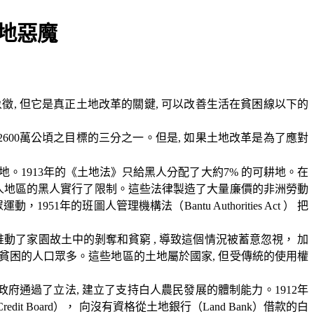
地惡魔
象徵
,
但它是真正土地改革的關鍵
,
可以改善生活在貧困線以下的
2600
萬公頃之目標的三分之一。但是
,
如果土地改革是為了應對
地。
1913
年的《土地法》只給黑人分配了大約
7%
的可耕地。在
人地區的黑人實行了限制。這些法律製造了大量廉價的非洲勞動
眾運動，
1951
年的班圖人管理機構法（
Bantu Authorities Act
） 把
推動了家園故土中的剝奪和貧窮
,
導致這個情況被蓄意忽視， 加
貧困的人口眾多。這些地區的土地屬於國家
,
但受傳統的使用權
政府通過了立法
,
建立了支持白人農民發展的體制能力。
1912
年
Credit Board
）， 向沒有資格從土地銀行（
Land Bank
）借款的白