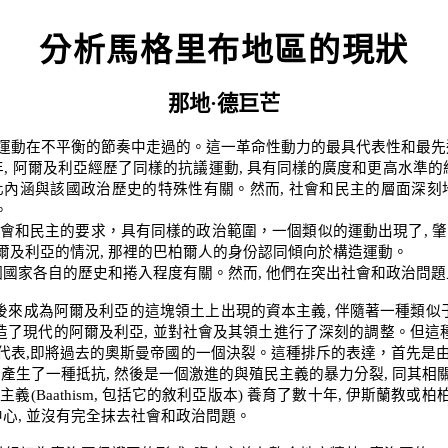
分析
馬格里布地區
的現狀
那地·德巨芒
運動在不平衡的節奏中走過的。這一革命性動力的最具代表性和最先
年
,
阿爾及利亞經歷了同樣的抗議運動
,
具有同樣的廣度和更高水準的
化內涵與該國政治歷史的特殊性有關。然而
,
社會和民主的層面深刻
。
會和民主的要求，具有同樣的政治範圍，一個類似的運動出現了
,
肇
爾及利亞的情況
,
那裡的巴柏爾人的身份認同傾向於構造運動。
個國家各自的歷史和捲入程度有關。然而
,
他們在突出社會和政治問題
後來成為阿爾及利亞的這塊領土上出現的資本主義
,
伴隨著一種類似
造了現代的阿爾及利亞
,
並對社會及其領土進行了深刻的調整。但這
代表
,
即將過去的奧斯曼帝國的一個決裂。這種排斥的表達，首先是
它產生了一種抵抗
,
然後是一個激進的與殖民主義的暴力分裂
,
同其相
伯主義
(Baathism,
包括它的敘利亞版本
)
養育了數十年
,
伊斯蘭教或柏
中心
,
並沒有完全抹去社會和政治問題。