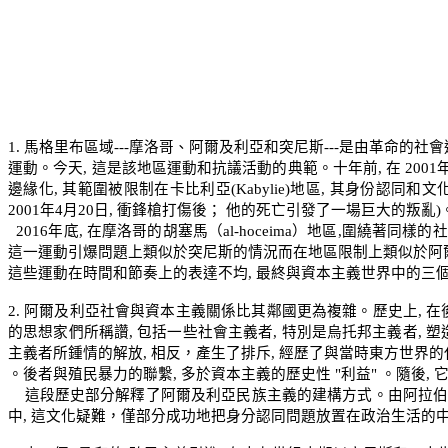
1.
馬格里布區域
---
摩洛哥、阿爾及利亞和突尼斯
---
是由革命的社會
運動。今天
,
這是該地區運動和抗議活動的典範。十年前
,
在
2001
邊緣化
,
其範圍被限制在卡比利亞
(Kabylie)
地區
,
其身份認同和文
2001
年
4
月
20
日
,
衝鋒槍打傷後； 他的死亡引發了一場巨大的叛亂
)
2016
年底
,
在摩洛哥的胡塞馬（
al-hoceima
）地區
,
圍繞著同樣的社
這一運動引爆問題上類似於突尼斯的情況而在地區限制上類似於阿
這些運動在時間和節奏上的表達不均
,
最終與資本主義世界中的三
2.
阿爾及利亞社會與資本主義關係比其鄰國更為複雜。歷史上
,
在
的思想家們所稱讚
,
包括一些社會主義者
,
特別是烏托邦主義者
,
塑
主義者所鍾情的解放
,
相反，產生了排斥
,
經歷了與當時東方世界的
。後者與殖民暴力的聯繫
,
多於資本主義的歷史性
"
利益
"
。隨後
,
這段歷史部分解釋了阿爾及利亞民族主義的建構方式。由阿拉
中
,
這文化疑難，僅部分成功地把身分認同問題放置在政治生活的