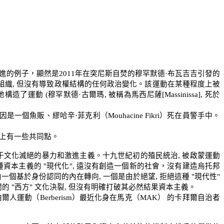
進的例子，顯然是
2011
年在突尼斯自焚的穆罕默德·布瓦吉吉引發的
組織
,
但沒有導致政權結構的任何政治變化。該運動在某種程度上被
地構造了運動
(
穆罕默德·古爾瑪
,
被稱為馬西尼薩
[Massinissa],
死於
因是一個魚販、繆哈辛·菲克利（
Mouhacine Fikri
）死在員警手中。
上有一些共同點。
于文化滅絕的暴力和激進主義。十九世紀初的殖民統治
,
被啟蒙運動
種資本主義的
"
現代化
",
遠沒有創造一個新的社會，沒有建造烏托邦
由一個基於身份認同的內在轉向
,
一個是由於絕望
,
拒絕這種
"
現代性
"
關的
"
西方
"
文化決裂
,
但沒有明確打破其必然結果資本主義。
柏爾人運動（
Berberism
）最近化身在馬克（
MAK
） 的卡拜爾自治者