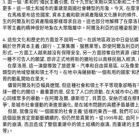
3.
由一個
‘
柔和的
’
殖民主義引進
,
在十九世紀末期以突尼斯和二十
更多。這一領土和城市的重建是兩國社會轉型的形象。今天
,
在摩
在馬格里布這些國家
,
資本主義和歐洲資產階級文化勝利的條件
,
生的阿爾及利亞資產階級那樣尋求自治。這也部分地解釋了在摩洛
平等主義的精神很好地紮在大眾階層中。阿爾及利亞的這種姿態更
4.
這些文化和歷史的方面並不說明一切。在該地區政治中日益佔據
賴於世界資本主義
(
銀行、工業集團、服務業等
),
即使阿爾及利亞
形式
,
一方面工人越來越沒有保障安全
,
另一方面掠奪自然資源
(
碳
一種不可告人的願望
,
即非正式地將新的撒哈拉以南移民融入經濟
,
在摩洛哥
,
這一演變導致了旅遊業、汽車和自由貿易區
,
以及像里
類型的地域發展和領土不勻。在地中海薩赫勒
‘
一個有用的國家
’
和
哥的動亂開始在里夫。
儘管阿爾及利亞幅員遼闊
,
但這種社會和領土不平等現象卻略有
球一體化的關切。最重要的是
,
促生了人口的流動
,
在大城市中心周
心同樣眾多的暴動。在阿爾及爾
,
康斯坦丁
,
貝賈亞
,
安納巴或在穆
爭
’,
是城市社會運動的漸進普遍化
,
是在城市問題的具體矛盾基礎
但是
,
就像沒有
‘
一個國家的社會主義
’
這樣的東西一樣
,
我們可以
這個設施肯定是斷斷續續的
,
但仍然是真實的。從
1999
年起
,
由阿
業的崩潰
,
而且造成了整個重建中的領土結構的崩潰
,
而重建的主
等
)
。