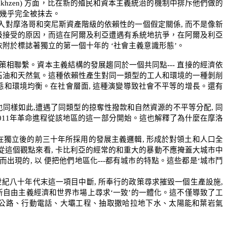
khzen)
方面，比在新的殖民和資本主義統治的機制中排斥他們做的
幾乎完全被抹去。
入對摩洛哥和突尼斯資產階級的依賴性的一個假定關係
,
而不是像新
級接受的原因，而這在阿爾及利亞遭遇有系統地抗爭，在阿爾及利亞
依附於標誌著獨立的第一個十年的
‘
社會主義意識形態
’
。
策相聯繫。資本主義結構的發展趨同於一個共同點
---
直接的經濟依
石油和天然氣。這種依賴性產生對同一類型的工人和環境的一種剝削
態和環境均衡。在社會層面
,
這種演變導致社會不平等的增長。還有
也同樣如此
,
遭遇了同類型的掠奪性撥款和自然資源的不平等分配
,
同
011
年革命進程從該地區的這一部分開始。這也解釋了為什麼在摩洛
在獨立後的前三十年所採用的發展主義邏輯
,
形成於對領土和人口全
從這個觀點來看
,
卡比利亞的經常的和重大的暴動不應掩蓋大城市中
而出現的
,
以 便把他們地區化
---
都有城市的特點。這些都是
‘
城市鬥
世紀八十年代末這一項目中斷
,
所奉行的政策尋求摧毀一個生產設施
,
新自由主義經濟和世界市場上尋求
‘
一致
’
的一體化。這不僅導致了工
公路、行動電話、大壩工程、抽取撒哈拉地下水、太陽能和葉岩氣