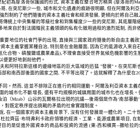
世紀初為摩洛哥保護國的形式
,
資本主義在整合地方精英
(
摩洛哥的
Ma
洛哥
,
在突尼斯少一些
,
城市和文化遺產的痕跡很明顯
,
但在阿爾及利亞
強烈制約了他們隨後的資本主義社會和經濟發展
,
更傾向於將自己融
哥傳統上中央集權的等級社會和到集權度少一些的突尼斯
,
其底層階
多地來自於對法國殖民主義領頭的私有化徵用過程的激烈抵制
,
而非
重要地位的社會鬥爭的出現
,
直接與三國家政府隨後的新自由主義政
的資本主義掌握某種自治
,
特別是在金融層面
,
因為它的能源收入來自
氫化合物、磷酸鹽或農業產品
),
不理會直接受世界氣候危機影響的生
以便更好地剝削他們。
夫和阿特拉斯這樣的邊緣地區的巨大區域的迅猛
"
發展
"
。在突尼斯
西部和南西部後面的國家之間
,
不平等出現了。這就解釋了為什麼在
2
不同。然而
,
這並不排除正在進行的相同運動。阿爾及利亞資本主義
圍的城市化不斷增長
,
還有平均規模的城鎮周圍的城市化也在增長。
紮泊（
Mzab
）山谷的瓦爾格拉出現的抗議
---
後兩個是作為
‘
南部暴動
’
上，對既定秩序提出挑戰的矛盾的社會實踐制度。
說
,
在一個國家的資本主義背景下
,
沒有任何發展是一體化的。二十
卜杜拉齊茲·布特弗利卡政府領導的經濟、工業、能源或農業項目
,
在
要目的是促進外國資本的商品和投資的流通
(
東
-
西和橫貫
--
撒哈拉的