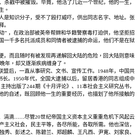
、杀戳中被摧毁。毕竟，他活了几近一个世纪，他的一生，
生。
人是知识分子，受不了殴打威吓，供出同志名字、地址。张
释。
动
”
，在政治部被英帝帮辧和华籍警察毒打迫供，他坚拒招
国一千多名托派成员和同情者被逮捕的命运，他们不是在狱
便，而且随时有被发现再递解回大陆的危
险，回大陆则意味
晚年，却又逐渐疾病缠身了。
联盟后，一直从事研究、文书、宣传工作。
1948
年，中国共
书长。
1950
年代，全国大逮捕以后，留居香港的同志组成中
，主持出版了
244
期《十月评论》、
11
本社会主义研究丛书，
他的自述，既回顾他一生的重要经历，也描划了他所接触的
、涓滴
……
尽管
20
世纪帝国主义资本主义重重危机下风起云
产主义社会，民主平等，各尽所能，各取所需。他也深信，
独秀、彭述之、陈碧兰、郑超麟、王凡西、尹寛、刘家良、