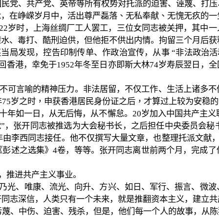
国民党、共产党、英帝等所有权势对托派的迫害、诬蔑、打压
念，在峥嵘岁月中，活出尊严磊
落、无私奉献、无愧无疚的一
22
岁时，上海丝绸厂工人罢工，三位女同志被关押，其中一
灌水、毒打、酷刑迫供，但他拒不供出内情。拘留三个月后获
英当局发现，控告印制传单、作政治宣传，从事
“
非法政治活
回香港，幸免于
1952
年冬至日亦即斯大林
74
岁寿辰翌日，全
不可言喻的精神压力。非法居留，不仅工作、生活上诸多不
年
75
岁之时，申获香港居民身份证之后，才算过上较为安稳的
十年如一日，从无后悔，从不懈怠。
20
岁加入中国共产主义
党
”
，张开同志被推选为大会秘书长，之后担任中央委员会秘
年由李西同志接任。他不仅撰写大量文章，也整理托派文献
《彭述之选集》
4
卷，等等。
张开同志离世前两个月，完成了
，推进共产主义事业。
乃光、唯康、流光、向升、方兴、如日、军行、振言、微波
开同志深信，人类只有一个未来，就是推翻资本主义，建立共
污蔑、中伤、迫害、残杀，但是，他们每一个人的故事，从陈