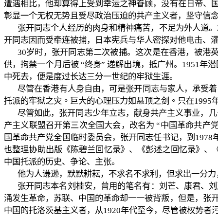
遭遇相比，他却算得上受到幸运之神眷顾，没有在日帝、
彰显一个无权无势且受尽政治压迫的共产主义者，坚守信
张开同志个人经历的肉身和精神痛苦，不足为外人道。
开同志因而受牵连被捕，日本宪兵与华人密探对他电击、
30
岁时，张开同志第二次被捕。这次是在香港，被港
供，拘禁一个月后被
“
终身
”
递解出境，抵广州。
1951
年潜
中死去，便是度过长达三分一世纪的牢狱生涯。
尽管在香港有人身自由，可是张开同志与家人，承受着
托派的牢狱之灾。巨大的心理压力如悬顶之剑。只在
1995
尽管如此，张开同志少年立志，献身共产主义事业，几
产主义联盟召开第三次全国大会，改名为
“
中国革命共产
国革命共产党全国临时委员会，张开同志任书记，到
1978
也整理协助出版《陈碧兰回忆录》、《彭述之回忆录》、
中国托派的历史、争论、主张。
他为人谦逊，默默耕耘，不求名不求利，但求出一分力
张开同志本名刘桂安，曾用的笔名有：刘芒、康君、刘
涌发生革命，苏联、中国的革命却一一被背叛，但是，张
中国的托洛茨基主义者，从
1920
年代至今，尽管被权势者