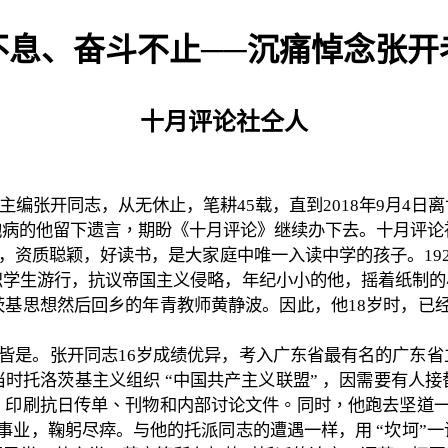
不息、奋斗不止──沉痛悼念张开
十月评论社仝人
主编张开同志，从无休止，笔耕
45
载，直到
2018
年
9
月
4
日离
抱病的他留下遗言，期盼
《十月评论》继续办下去。十月评论
，资质聪颖，好读书，是大家庭中唯一入读中学的孩子。
19
织学生游行，抗议帝国主义侵略，年纪小小的他，摇着纸制的
茨基思想然后回乡的年青教师黄静波。因此，他
18
岁时，已
皆是。张开同志
16
岁成绩优异，考入广东省最有名的广东省
当时托洛茨基主义组织
“
中国共产主义联盟
”
，因需要有人接
，印
刷抗日传单、刊物和内部讨论文件。同时，他跑去坚道
事业，鞠躬尽瘁。与他的托派同志的遭遇一样，用
“
坎坷
”
一