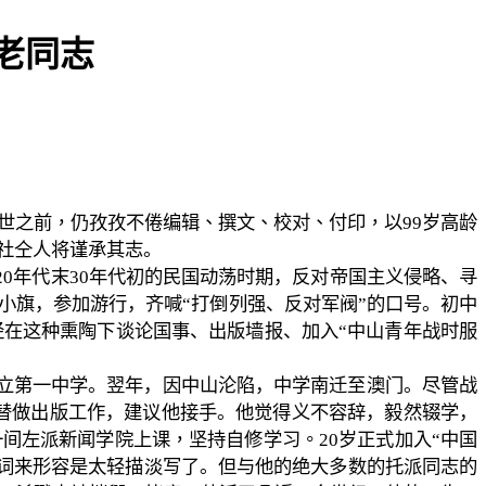
老同志
世之前，仍孜孜不倦编辑、撰文、校对、付印，以
99
岁高龄
社仝人将谨承其志。
20
年代末
30
年代初的民国动荡时期，反对帝国主义侵略、寻
小旗，参加游行，齐喊
“
打倒列强、反对军阀
”
的口号。初中
经在这种熏陶下谈论国事、出版墙报、加入
“
中山青年战时服
立第一中学。翌年，因中山沦陷，中学南迁至澳门。尽管战
替做出版工作，建议他接手。他觉得义不容辞，毅然辍学，
一间左派新闻学院上课，坚持自修学习。
20
岁正式加入
“
中国
词来形容是太轻描淡写了。但与他的绝大多数的托派同志的