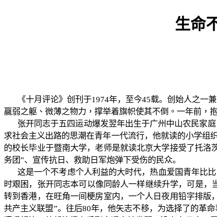
生命
《十月评论》创刊于
1974
年，至今
45
载。创始人之一兼
嬴弱之躯、微薄之物力，撑举着旗帜使其不倒。一年前，
张开同志于五四运动爆发翌年出生于广州中山农民家庭
求社会主义出路的思潮在青年一代流行，他就读的小学组
的校长毕业于暨南大学，老师是就读北京大学接受了托洛
务团
”
、宣传抗日、救助日军炮弹下受伤的民众。
这是一个不考虑个人利益的大时代，热血爱国青年比比
时艰困，张开同志本可以像同龄人一样继续升学，可是，
转到香港，在旺角一间梗房室内，一个人日夜用铅字排版
共产主义联盟
”
。往后
80
年，他矢志不移，为选择了的革命