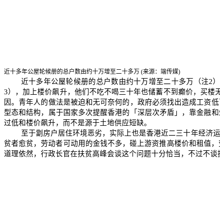
近十多年公屋轮候册的总户数由约十万增至二十多万
(
来源：端传媒
)
近十多年公屋轮候册的总户数由约十万增至二十多万（注
2
3
），加上楼价飙升，他们不吃不喝三十年也储蓄不到癫价，买楼
因。青年人的做法是被迫和无可奈何的，政府必须找出造成工资低
型态和结构，属于国家多次提醒香港的「深层次矛盾」，靠金融和
过低和楼价飙升，而不是源于土地供应短缺。
至于劏房户居住环境恶劣，实际上也是香港近二三十年经济
贫者愈贫，劳动者可动用的金钱不多，碰上游资推高楼价和租值，
道理依然，行政长官在扶贫高峰会谈这个问题十分恰当，不过不谈