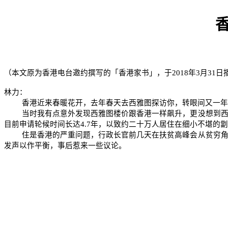
（本文原为香港电台邀约撰写的「香港家书」，于
2018
年
3
月
31
日
林力：
香港近来春暖花开，去年春天去西雅图探访你，转眼间又一年
当时我有点意外发现西雅图楼价跟香港一样飙升，更没想到
目前申请轮候时间长达
4.7
年，以致约二十万人居住在细小不堪的劏
住是香港的严重问题，行政长官前几天在扶贫高峰会从贫穷
发声以作平衡，事后惹来一些议论。