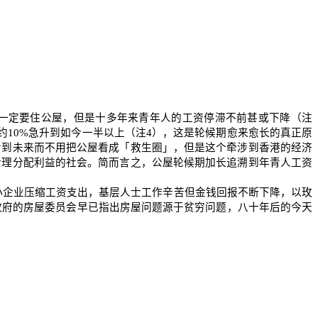
一定要住公屋，但是十多年来青年人的工资停滞不前甚或下降（注
约
10%
急升到如今一半以上（注
4
），这是轮候期愈来愈长的真正原
看到未来而不用把公屋看成「救生圈」，但是这个牵涉到香港的经济
合理分配利益的社会。简而言之，公屋轮候期加长追溯到年青人工资
小企业压缩工资支出，基层人士工作辛苦但金钱回报不断下降，以玫
政府的房屋委员会早已指出房屋问题源于贫穷问题，八十年后的今天