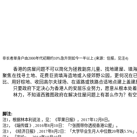
非长者单身户由
2000
年代初期约
10%
急升到如今一半以上
(
来源：信报，见注
4)
香港的房屋问题不可以简化为拯救劏房儿童、找地建屋、填
聚焦在找寻土地、花费巨资填海造地或入侵郊野公园，更何况在
比、用好棕地、收回高尔夫球场、在道路或铁路合适地点建上盖建
只要政府下定决心为香港人的安居乐业努力，愿意从根本处着
林力，不知道西雅图政府在解决住屋问题上有甚么作为？有空
脚注
:
注
1
，根据林本利说法
，见：
《
苹果日报
》
，
2017
年
12
月
8
日
。
注
2
，
《
端传媒
》
, 2016
年
8
月
10
日：「
7
张图带你透视香港公屋」
。
注
3
，
《
经济日报
》
, 2017
年
8
月
2
日：「大学毕业生月人中位数
20
年跌
5.5%
」