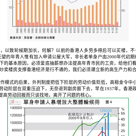
），以致轮候期加长，何解？以前的香港人多劳多得后可以买楼，不
无望的年青人惟有加入申请公屋大军，非长者单身户由
2000
年代初期
下的基本原因，必须釜底抽薪想办法提高年青市民的工资，给他们
炒卖楼房支撑香港经济是行不通的，我们必须建立新的高生产力和
运作模式的后果，外判制度把低下阶层的劳动价值贬低，高租金令中
劳动阶层在双重压迫下，无奈退到劏房捱下去，早在
1937
年，香港
提高劳动回报而只谈找地，离开了问题的核心。