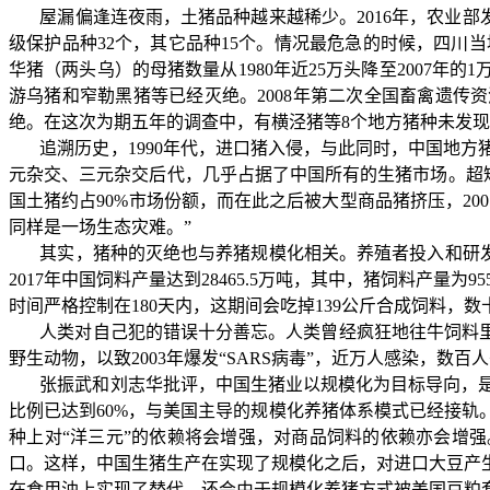
屋漏偏逢连夜雨，土猪品种越来越稀少。
2016
年，农业部
级保护品种
32
个，其它品种
15
个。情况最危急的时候，四川当
华猪（两头乌）的
⺟
猪数量从
1980
年近
25
万头降
⾄
2007
年的
1
游乌猪和窄勒
⿊
猪等已经灭绝。
2008
年第二次全国畜禽遗传资
绝。在这次为期五年的调查中，有横泾猪等
8
个地方猪种未发现
追溯历史，
1990
年代，进口猪入侵，与此同时，中国地方
元杂交、三元杂交后代，几乎占据了中国所有的生猪市场。超
国土猪约占
90%
市场份额，而在此之后被大型商品猪挤压，
200
同样是一场生态灾难。
”
其实，猪种的灭绝也与养猪规模化相关。养殖者投入和研
2017
年中国饲料产量达到
28465.5
万吨，其中，猪饲料产量为
95
时间严格控制在
180
天内，这期间会吃掉
139
公斤合成饲料，数
人类对自己犯的错误十分善忘。人类曾经疯狂地往牛饲料
野生动物，以致
2003
年爆发
“SARS
病毒
”
，近万人感染，数百人
张振武和刘志华批评，中国生猪业以规模化为目标导向，
比例已达到
60%
，与美国主导的规模化养猪体系模式已经接轨
种上对
“
洋三元
”
的依赖将会增强，对商品饲料的依赖亦会增强
口。这样，中国生猪生产在实现了规模化之后，对进口大豆产
在食用油上实现了替代，还会由于规模化养猪方式被美国豆粕