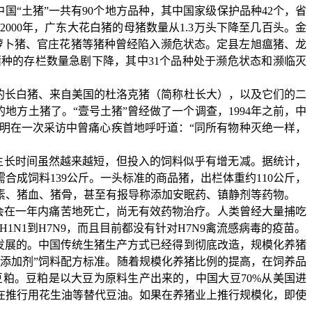
中国
“
⼟
猪
”
⼀
共有
90
个地
⽅
品种，其中国家级保护品种
42
个，省
2000
年，
⼴
东
⼤
花
⽩
猪的
⺟
猪数量从
1.3
万头下降
⾄⼏
百头。
⾦
萝
⼘
猪、官庄花猪等猪种曾经陷入濒危状态。定县左旭瘟猪、龙
猪种的存栏数量急剧下降，其中
31
个品种处于濒危状态和濒临灭
的长白猪、来自美国的杜洛克猪（简称杜长大），以及它们的二
的地方土猪了。
“
壹号土猪
”
曾经做了一个调查，
1994
年之前，中
明在一次采访中曾痛心疾首地呼吁道：
“
同所有物种灭绝一样，
生长时间虽然越来越短，但投入的饲料似乎有增无减。据统计，
需合成饲料
139
公斤。一头标准的商品猪，出栏体重约
110
公斤，
素、猪血、猪骨，甚至有报导称添加安眠药、镇静剂等药物。
会在一年内痛苦地死亡，尚无有效药物治疗。人类曾经大量捕吃
H1N1
到
H7N9
，而且目前都没有针对
H7N9
禽流感病毒的疫苗。
发展的。中国传统生猪生产方式已经得到彻底改造，规模化养猪
+
添加剂
”
饲料配方标准。随着规模化养猪比例的提高，在饲养品
豆粕。豆粕是以大豆为原料生产出来的，中国大豆
70%
从美国进
在推行用花生油等替代豆油。如果在养猪业上推行规模化，即使