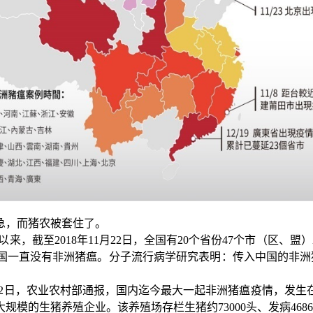
急，而猪农被套住了。
以来，截至
2018
年
11
月
22
日，全国有
20
个省份
47
个市（区、盟）
国一直没有非洲猪瘟。分子流行病学研究表明：传入中国的非洲
2
日，农业农村部通报，国内迄今最大一起非洲猪瘟疫情，发生
大规模的生猪养殖企业。该养殖场存栏生猪约
73000
头、发病
4686