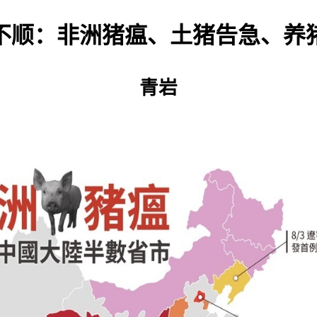
不顺：非洲猪瘟、土猪告急、养
青岩