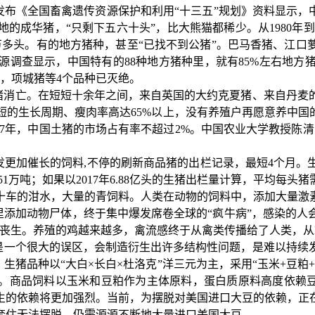
发布《全国畜禽遗传资源保护和利
⽤
“
⼗
三五
”
规划》资料显
⽰
，
地的成华猪，
“
只剩下五六
⼗
头
”
，比
⼤
熊猫都稀少。从
1980
年到
万多头。有的地
⽅
猪种，甚
⾄
“
已找不到公猪
”
。巴
⻢
香猪、江
⼝
源调查显示，中国特有的
88
种地方猪种里，就有
85%
左右地方
，项城猪等
4
个品种已灭绝。
猪消亡。在短短十余年之间，来自英国的大约克夏猪、来自丹麦
短的生长周期、瘦肉率高达
65%
以上，没有养殖户再愿意养中国
7
年，中国土猪的市场占有率不超过
2%
。中国农业大学教授陈清
发更加催长的饲料
,
不停的刷新商品猪的出栏记录，最短
4
个月。
51
万吨；如果以
2017
年
6.88
亿头的生猪出栏量计算，平均每头猪
十车的泔水，大量的青饲料。人类在动物的饲料中，添加大量激
里添加动物尸体，终于集中爆发席卷全球的
“
疯牛病
”
，感染的人
丧生。养殖的鸡越来越多，禽流感终于从禽类传播给了人类，从
是一个很大的误区，会制造衍生出许多结构性问题，是难以持续
。生猪品种以
“
大白
×
长白
×
杜洛克
”
洋三元为主，采用
“
玉米
+
豆粕
。商品饲料以玉米和豆粕作为主体原料，蛋白质原料高度依赖
生的依赖将更加强烈。当前，为摆脱对美国进口大豆的依赖，正
套住无法摆脱，仍需源源不断地大量进口美国大豆。