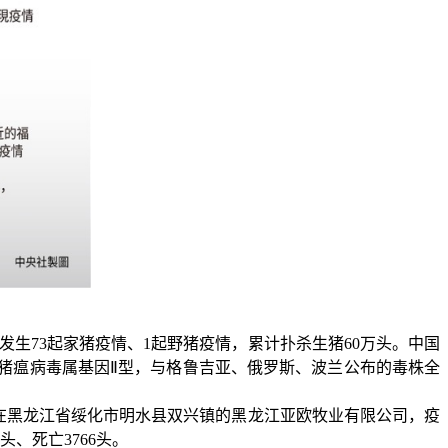
发生
73
起家猪疫情、
1
起野猪疫情，累计扑杀生猪
60
万头。中国
猪瘟病毒属基因
Ⅱ
型，与格鲁吉亚、俄罗斯、波兰公布的毒株全
在黑龙江省绥化市明水县双兴镇的黑龙江亚欧牧业有限公司，疫
头、死亡
3766
头。