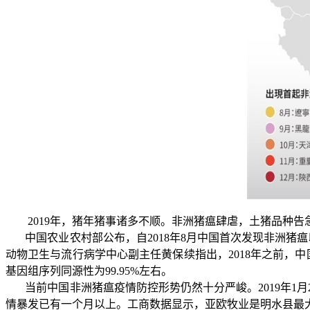
2019
年，猪年猪事诸多不顺。非洲猪瘟肆虐，土猪品种告
中国农业农村部公布，自
2018
年
8
月中国首次发现非洲猪瘟
动物卫生与流行病学中心副主任黄保续指出，
2018
年之前，中
基因组序列同源性为
99.95%
左右。
当前中国非洲猪瘟疫情防控形势仍然十分严峻。
2019
年
1
月
情暴发已有一个月以上。工商数据显示，亚欧牧业是明水县最