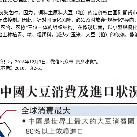
丧失之时。因为，饲料主原料大豆（粕）的定价权由国际期货
无法控制。因此，针对国际化风险，必须及时放弃
“
规模化
”
导向
、农合、农协
”
三位一体的组织结构。在微观层面，以小型规模
地上种植青、精、粗饲料，减少对玉米、大豆（粕）的依赖。能
绝！
>
，
2018
年
12
月
3
日，微信公众号
“
原乡味觉
”
。
《养猪》
2010
，页
2-5
。