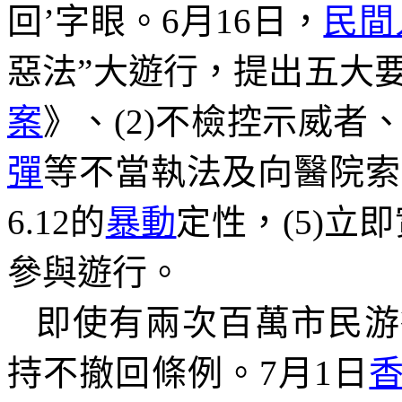
回
’
字眼。
6
月
16
日，
民間
惡法
”
大遊行，提出五大
案
》、
(2)
不檢控示威者
彈
等不當執法及向醫院索
6.12
的
暴動
定性，
(5)
立即
參與遊行。
即使有兩次百萬市民游
持不撤回條例。
7
月
1
日