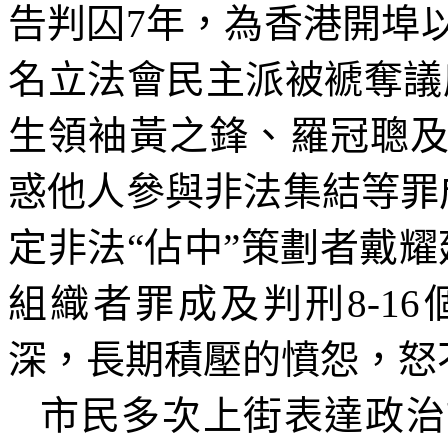
告判囚
7
年，為香港開埠
名立法會民主派被褫奪議
生領袖黃之鋒、羅冠聰
惑他人參與非法集結等罪
定非法
“
佔中
”
策劃者戴耀
組織者罪成及判刑
8-16
深，長期積壓的憤怨，怒
市民多次上街表達政治