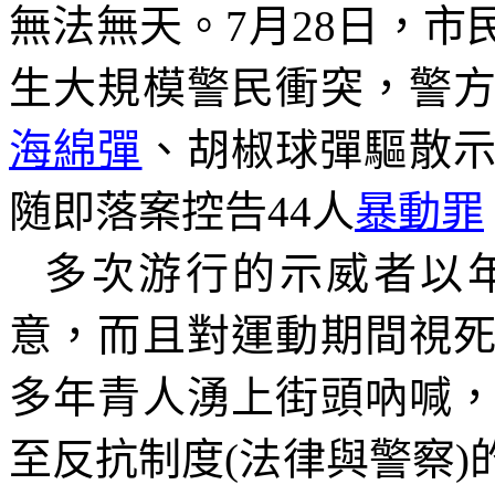
無法無天。
7
月
28
日，市
生大規模警民衝突，警
海綿彈
、胡椒球彈驅散
随即落案控告
44
人
暴動罪
多次游行的示威者以
意，而且對運動期間視
多年青人湧上街頭吶喊
至反抗制度
(
法律與警察
)