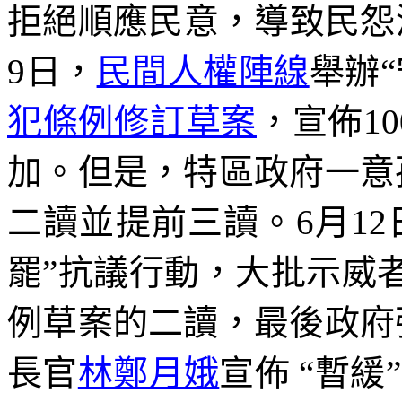
拒絕順應民意，導致民怨
9
日，
民間人權陣線
舉辦
“
犯條例修訂草案
，宣佈
10
加。但是，特區政府一意
二讀並提前三讀。
6
月
12
罷
”
抗議行動，大批示威
例草案的二讀，最後政府
長官
林鄭月娥
宣佈
“
暫緩
”