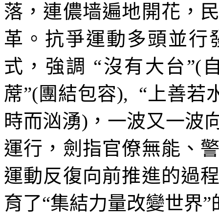
落，連儂墙遍地開花，
革。抗爭運動多頭並行
式，強調
“
沒有大台
”(
蓆
”(
團結包容
), “
上善若
時而汹湧
)
，一波又一波
運行，劍指官僚無能、
運動反復向前推進的過
育了
“
集結力量改變世界
”