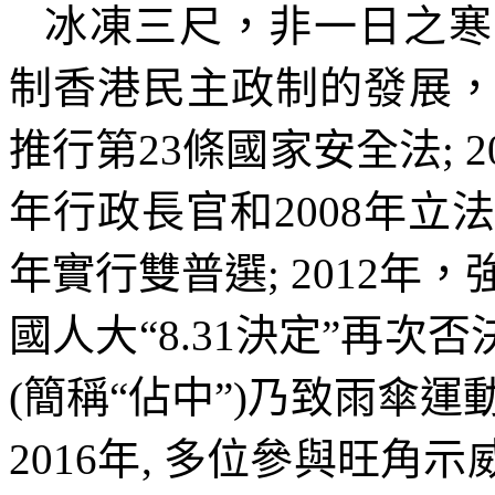
冰凍三尺，非一日之寒
制香港民主政制的發展
推行第
23
條國家安全法
; 
年行政長官和
2008
年立
年實行雙普選
; 2012
年，
國人大
“8.31
決定
”
再次否
(
簡稱
“
佔中
”)
乃致雨傘運
2016
年
,
多位參與旺角示