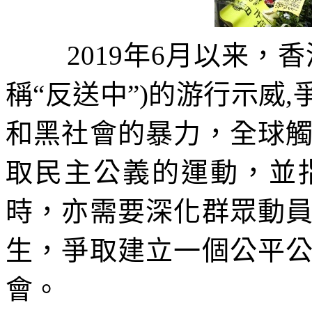
2019
年
6
月以来，香
稱
“
反送中
”)
的游行示威
,
和黑社會的暴力，全球
取民主公義的運動，並
時，亦需要深化群眾動
生，爭取建立一個公平
會。