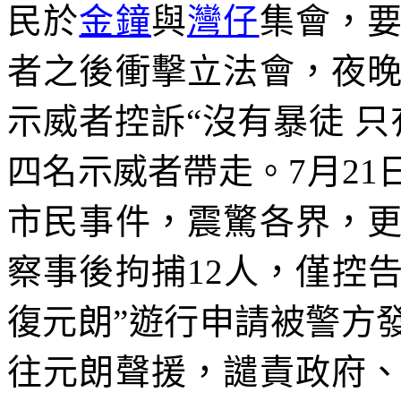
民於
金鐘
與
灣仔
集會，
者之後衝擊立法會，夜
示威者控訴
“
沒有暴徒 只
四名示威者帶走。
7
月
21
市民事件，震驚各界，
察事後拘捕
12
人，僅控
復元朗
”
遊行申請被警方
往元朗聲援，譴責政府