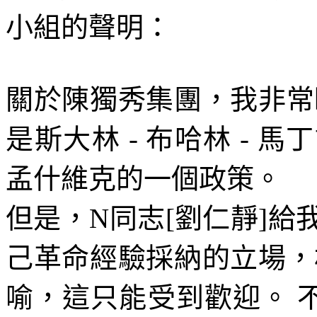
小組的聲明：
關於陳獨秀集團，我非常
是斯大林
-
布哈林
-
馬丁
孟什維克的一個政策。
但是，
N
同志
[
劉仁靜
]
給
己革命經驗採納的立場，
喻，這只能受到歡迎。