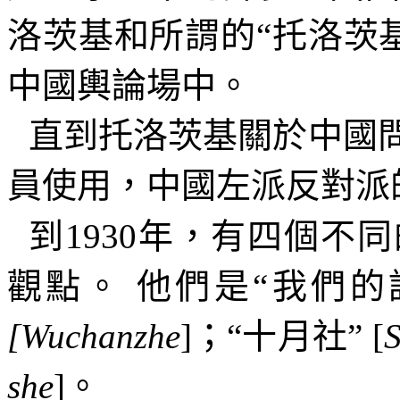
洛茨基和所謂的“托洛茨
中國輿論場中。
直到托洛茨基關於中國
員使用，中國左派反對派
到
1930
年，有四個不同
觀點。
他們是“我們的
[Wuchanzhe
]
；“十月社”
[
S
she
]
。