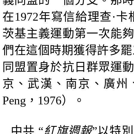
在
1972
年寫信給理查·卡
茨基主義運動第一次能
們在這個時期獲得許多罷
同盟置身於抗日群眾運
京、武漢、南京、廣州
Peng
，
1976
）。
中共
“
紅旗週報
”以特