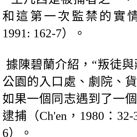
和這第一次監禁的實
1991: 162-7
）。
據陳碧蘭介紹，“叛徒
公園的入口處、劇院、
如果一個同志遇到了一
逮捕（
Ch'en
，
1980
：
32-
6
）。