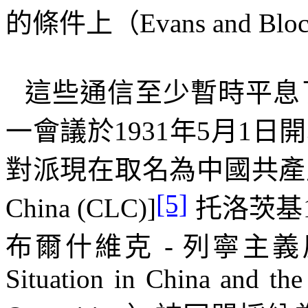
的條件上（
Evans and Blo
這些通信至少暫時平息
一會議於
1931
年
5
月
1
日開
對派現在取名為中國共產
[5]
China (CLC)]
托洛茨基
布爾什維克
-
列寧主義
Situation in China and the