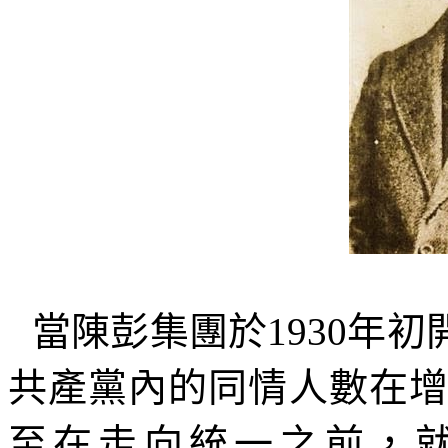
當陳彭集團於
1930
年初
共產黨內的同情人數在
至在走向統一之前，