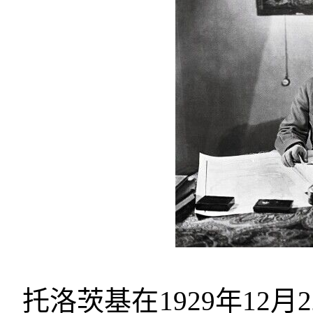
托洛茨基在
1929
年
12
月
2