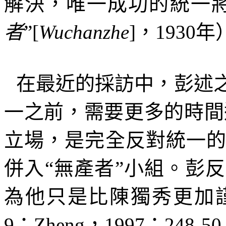
解決，唯一成功的統一將
者
”
[
Wuchanzhe
]
，
1930
年
在最近的採訪中，彭述
一之前，需要更多的時間
立場，是完全反對統一
併入“無產者”小組。彭
為他只是比陳獨秀更加
9
；
Zheng
，
1997
：
248-50