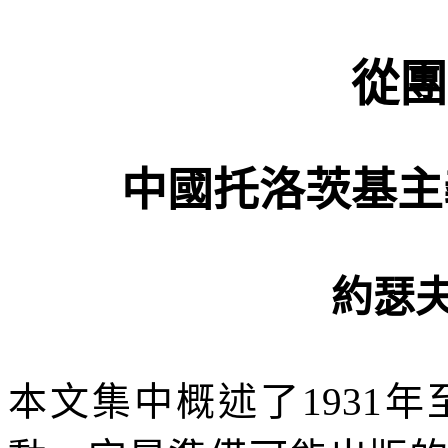
從團
中國托洛茨基主
約瑟夫
本文集中概述了
1931
年