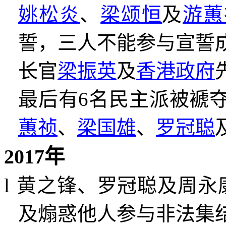
姚松炎
、
梁颂恒
及
游蕙
誓，三人不能参与宣誓
长官
梁振英
及
香港政府
最后有
6
名民主派被褫
蕙祯
、
梁国雄
、
罗冠聪
2017
年
l
黄之锋、罗冠聪及周永
及煽惑他人参与非法集