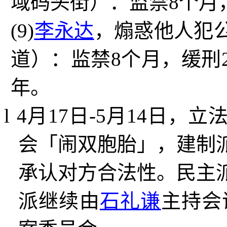
域码头街）：监禁
8
个月
(9)
李永达
，煽惑他人犯
道）：监禁
8
个月，缓刑
年。
l
4
月
17
日
-5
月
14
日，立
会「闹双胞胎」，建制
承认对方合法性。民主
派继续由
石礼谦
主持会