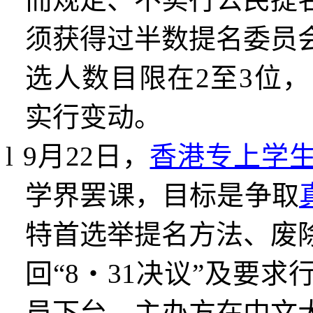
须获得过半数提名委员
选人数目限在
2
至
3
位，
实行变动。
l
9
月
22
日，
香港专上学
学界罢课，目标是争取
特首选举提名方法、废
回
“8
・
31
决议
”
及要求
员下台。主办方在中文