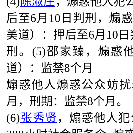
(4)
陈淑庄
，煽惑他人犯
后至
6
月
10
日判刑，煽惑
美道）：押后至
6
月
10
日
刑。
(5)
邵家臻，煽惑
道）：监禁
8
个月
煽惑他人煽惑公众妨扰
月，刑期：监禁
8
个月。
(6)
张秀贤
，煽惑他人犯