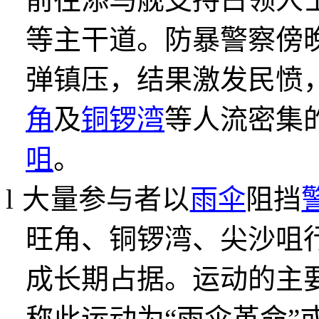
等主干道。防暴警察傍
弹镇压，结果激发民愤
角
及
铜锣湾
等人流密集
咀
。
l
大量参与者以
雨伞
阻挡
旺角、铜锣湾、尖沙咀
成长期占据。运动的主
称此运动为
“
雨伞革命
”