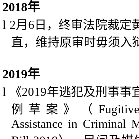
2018
年
l
2
月
6
日，终审法院裁定
直，维持原审时毋须入
2019
年
l
《
2019
年逃犯及刑事事
例草案》（
Fugitiv
Assistance in Criminal 