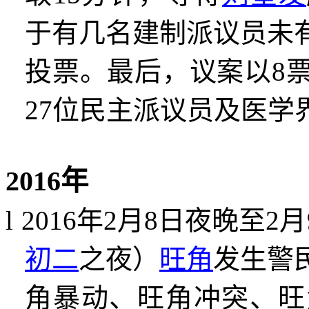
于有几名建制派议员未
投票。最后，
议案以
8
27
位民主派议员及医学
2016
年
l
2016
年
2
月
8
日夜晚至
2
月
初二
之夜）
旺角
发生警
角暴动、旺角冲突、旺