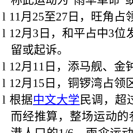
l
11
月
25
至
27
日，旺角占
l
12
月
3
日，和平占中
3
位
留或起诉。
l
12
月
11
日，添马舰、金
l
12
月
15
日，铜锣湾占领
l
根据
中文大学
民调，超
而经推算，整场运动的
港人口的
1/6
。雨伞运