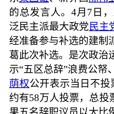
的总发言人。
4
月
7
日，
泛民主派最大政党
民主
经准备参与补选的建制
葛此次补选。是次政治
示
“
五区总辞
”
浪费公帑
荫权
公开表示当日不投
约有
58
万人投票，总投
果五名辞职议员以大比