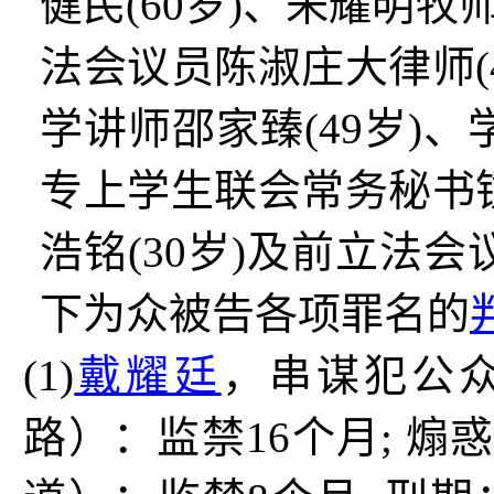
健民
(60
岁
)
、朱耀明牧
法会议员陈淑庄大律师
学讲师邵家臻
(49
岁
)
、
专上学生联会常务秘书
浩铭
(30
岁
)
及前立法会
下为众被告各项罪名的
(1)
戴耀廷
，串谋犯公
路）：监禁
16
个月
;
煽