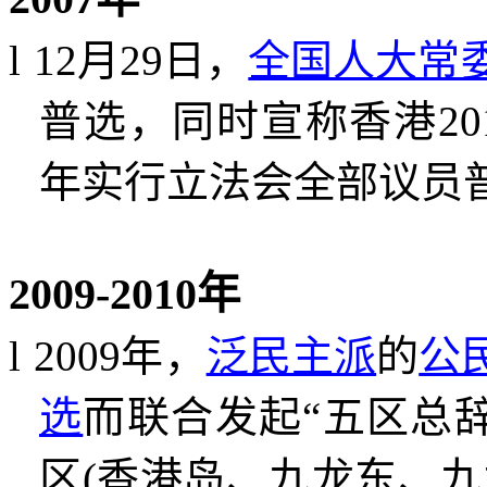
l
12
月
29
日，
全国人大常
普选，同时宣称香港
20
年实行立法会全部议员
2009-2010
年
l
2009
年，
泛民主派
的
公
选
而联合发起
“
五区总
区
(
香港岛、九龙东、九