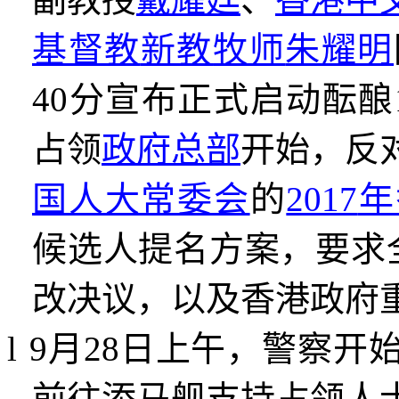
基督教
新教
牧师
朱耀明
40
分宣布正式启动酝酿
占领
政府总部
开始，反
国人大常委会
的
2017
年
候选人提名方案，要求
改决议，以及香港政府
l
9
月
28
日上午，警察开
前往添马舰支持占领人