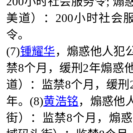
200
小时社会服务令
;
煽
美道）：
200
小时社会
令。
(7)
锺耀华
，煽惑他人犯
禁
8
个月，缓刑
2
年煽惑
道）：监禁
8
个月，缓刑
年。
(8)
黄浩铭
，煽惑他
街）：监禁
8
个月，煽惑