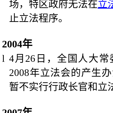
场，特区政府无法在
立
止立法程序。
2004
年
l
4
月
26
日，全国人大常
2008
年立法会的产生办
暂不实行行政长官和立
2007
年