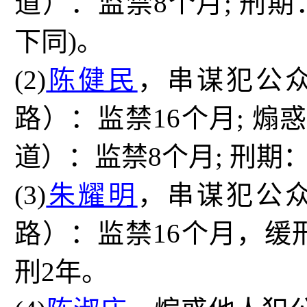
道）：监禁
8
个月
;
刑期
下同
)
。
(2)
陈健民
，串谋犯公
路）：监禁
16
个月
;
煽
道）：监禁
8
个月
;
刑期
(3)
朱耀明
，串谋犯公
路）：监禁
16
个月，缓
刑
2
年。