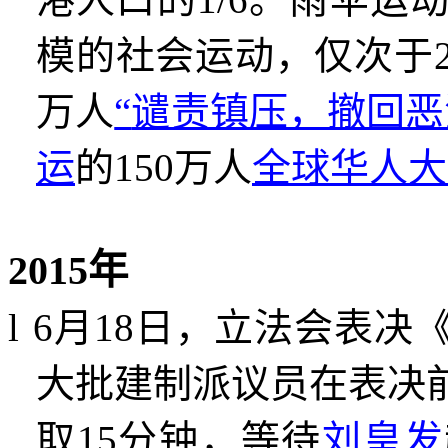
模的社会运动，仅次于
万人
“
谴责镇压，撤回恶
运
的
150
万人
全球华人大
2015
年
l
6
月
18
日，立法会表决
大批建制派议员在表决
取
15
分钟，等待
刘皇发