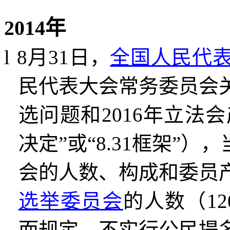
2014
年
l
8
月
31
日，
全国人民代
民代表大会常务委员会
选问题和
2016
年立法会
决定
”
或
“8.31
框架
”
），
会的人数、构成和委员
选举委员会
的人数（
12
而规定、不实行公民提