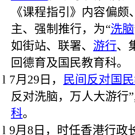
《课程指引》内容偏颇
主、强制推行，为
“
洗脑
如街站、联署、
游行
、
回德育及国民教育科。
l
7
月
29
日，
民间反对国民
反对洗脑，万人大游行
”
科
。
l
9
月
8
日，时任香港行政