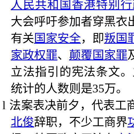
人民共和国香港特别行
大会呼吁参加者穿黑衣
有关
国家安全
，即
叛国
家政权罪
、
颠覆国家罪
立法指引的宪法条文。
统计的人数则是
35
万。
l
法案表决前夕，代表工
北俊
辞职，不少工商界