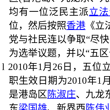
均有一位泛民主派
立法
位，然后按照
香港
《立
党与社民连以争取
“
尽快
为选举议题，并以
“
五区
l
2010
年
1
月
26
日，五位
职生效日期为
2010
年
1
是港岛区
陈淑庄
、九龙
东
梁国雄
、新界西
陈伟