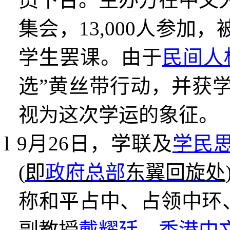
集会，
13,000
人参加，
学生罢课。由于
民间人
选
”
黄丝带行动，并获
视为这次学运的象征。
l
9
月
26
日，学联及
学民
(
即
政府总部
东翼回旋处
称和平占中、占领中环
副教授
戴耀廷
、
香港中