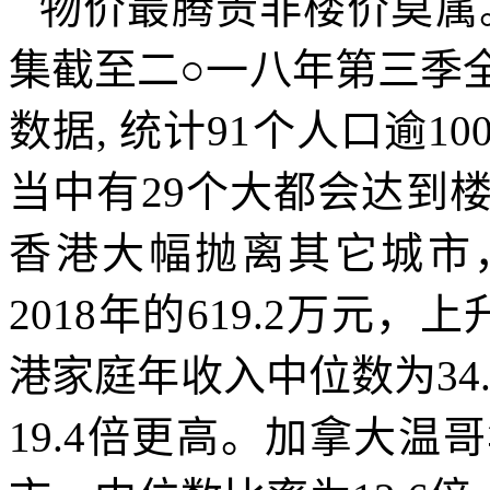
物价最腾贵非楼价莫属
集截至二
○
一八年第三季
数据
,
统计
91
个人口逾
10
当中有
29
个大都会达到
香港大幅抛离其它城市
2018
年的
619.2
万元，上
港家庭年收入中位数为
34
19.4
倍更高。加拿大温哥