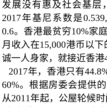
发展没有惠及社会基层
2017
年基尼系数是
0.539
0.6
。香港最贫穷
10%
家
月收入在
15,000
港币以下
诚一人身家，就接近香港
2017
年，香港只有
44.8
60%
。根据房委会提供的
从
2011
年起，公屋轮候时