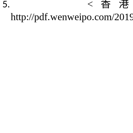
<
香港
5.
http://pdf.wenweipo.com/201