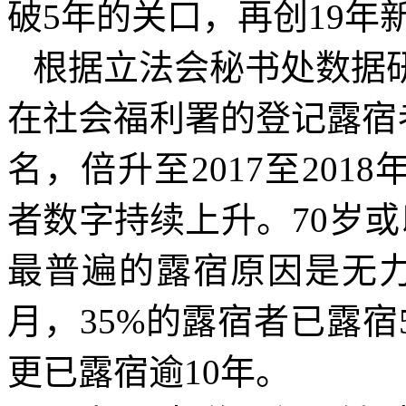
破
5
年的关口，再创
19
年
根据立法会秘书处数据
在社会福利署的登记露宿
名，倍升至
2017
至
2018
者数字持续上升。
70
岁或
最普遍的露宿原因是无
月，
35%
的露宿者已露宿
更已露宿逾
10
年。