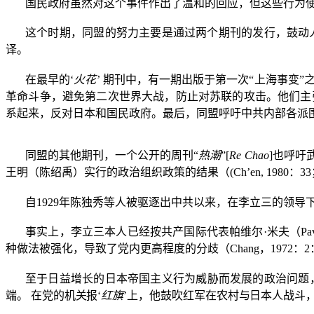
国民政府虽然对这个事件作出了温和的回应，但这些行为
这个时期，同盟的努力主要是通过两个期刊的发行，鼓动
译。
在最早的‘
火花’
期刊中，有一期出版于第一次
“
上海事变
”
革命斗争，避免第二次世界大战，防止对苏联的攻击。他们主
系起来，反对日本和国民政府。最后，同盟呼吁中共内部各派
同盟的其他期刊，一个公开的周刊“
热潮
”
[
Re
Chao
]
也呼吁
王明（陈绍禹）实行的政治组织政策的结果（
(Ch’en, 1980
：
33
自
1929
年陈独秀等人被驱逐出中共以来，在李立三的领导
事实上，李立三本人已经按共产国际代表帕维尔·米夫（
Pa
种做法被强化，导致了党内更高程度的分歧（
Chang
，
1972
：
2
至于日益增长的日本帝国主义行为威胁而发展的政治问题
端。
在党的机关报‘
红旗
’上，他鼓吹红军在农村与日本人战斗