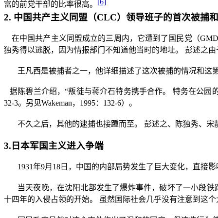
[6]
富的前党干部的比率很高。
2.
中国共产主义同盟（
CLC
）领导班子的首次被捕
在中国共产主义同盟成立的三周内，它遭到了国民党（
GM
独秀得以逃脱，因为情报部门不知道他当时的地址。
彭述之由
王凡西是被捕者之一，他详细描述了这次被捕的情况和这
据陈碧兰介绍，“叛徒与蒋介石特务携手合作。
特务在公园
32-3
。另见
Wakeman
，
1995
：
132-6
）。
不久之后，其他的逮捕也接踵而至。
彭述之、陈独秀、宋
3.
日本军国主义进入争端
1931
年
9
月
18
日，中国的内部局势发生了巨大变化，直接影
当天夜晚，在沈阳北部发生了爆炸事件，破坏了一小段铁
十四年的入侵占领的开始。
虽然国际社会几乎没有注意到这个