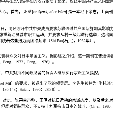
使中共在其仍然存在的地方激动了起来，也让中国共产主义同盟
人心。首先，
火花
[or
Spark
,
after
Iskra
]
是一本地下杂志，上面刊
之日，同盟呼吁中共中央成员要求苏联通过共产国际施加其影响
张重新动员城市职工运动，并要求从村一级起进行选举，选出
围绕著这些努力而团结起来（
Shi Fan[
石凡
]
，
1932
年）。
武装群众反对日本帝国主义。据彭述之介绍，这一期刊在普通读
；
Peng
，
1972
；
Peng,
，
1976
）。
下，中共对持不同政见者的负责人继续实行宗派主义指控。
vel Mif
）的要求，被逐出了党的领导层。李先生被控为“半托派”
：
136,143
；
Saich
，
1996
：
285-8
）。
，对此，陈碧兰声称，王明对抗日运动的宗派态度，以及后来对
，但反对武装群众，不支持十九军抗击日本的战斗，
(Ch’en,
1980: