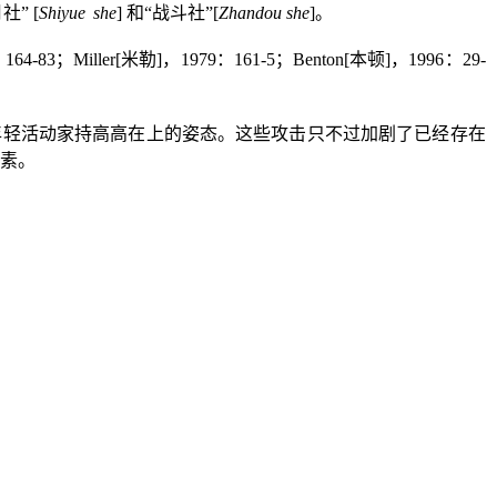
月社”
[
Shiyue
she
]
和“战斗社”
[
Zhandou she
]
。
：
164-83
；
Miller[
米勒
]
，
1979
：
161-5
；
Benton[
本顿
]
，
1996
：
29-
年轻活动家持高高在上的姿态。这些攻击只不过加剧了已经存在
素。