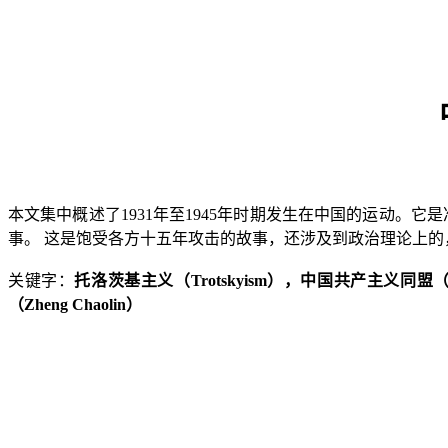
本文集中概述了
1931
年至
1945
年时期发生在中国的运动。它是
事。
这是饱受各方十五年攻击的故事，还涉及到政治理论上的
关键字：
托洛茨基主义（
Trotskyism
），中国共产主义同盟
（
Zheng Chaolin
）