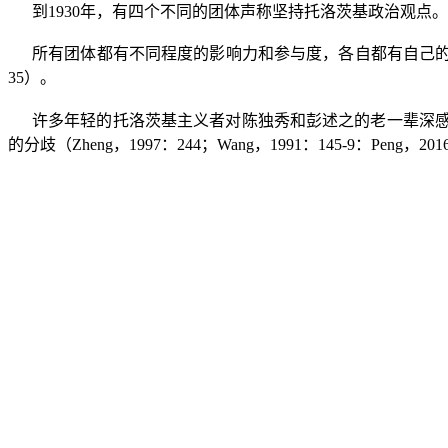
到
1930
年，有四个不同的团体声称坚持托洛茨基政治观点。
所有团体都有不同程度的影响力和参与度，各自都有自己
35
）。
许多年轻的托洛茨基主义者对陈独秀和彭述之的老一辈深感
的分歧（
Zheng
，
1997
：
244
；
Wang
，
1991
：
145-9
：
Peng
，
201