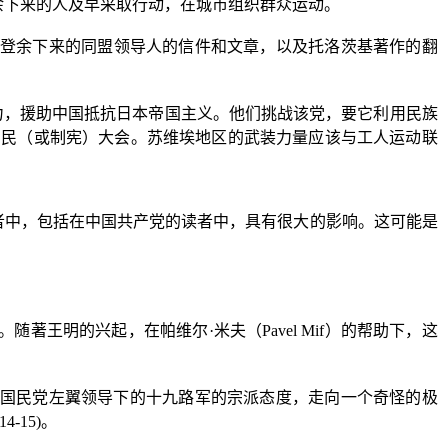
余下来的人及早采取行动，在城市组织群众运动。
登余下来的同盟领导人的信件和文章，以及托洛茨基著作的翻
力，援助中国抵抗日本帝国主义。他们挑战该党，要它利用民族
国民（或制宪）大会。苏维埃地区的武装力量应该与工人运动联
者中，包括在中国共产党的读者中，具有很大的影响。这可能是
。随著王明的兴起，在帕维尔·米夫（
Pavel Mif
）的帮助下，这
国民党左翼领导下的十九路军的宗派态度，走向一个奇怪的极
14-15)
。