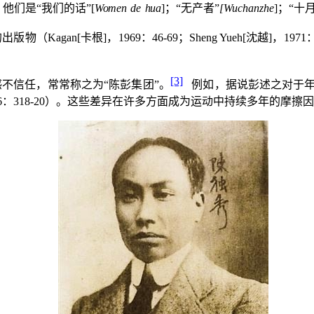
他们是“我们的话”
[
Women
de
hua
]
；“无产者”
[Wuchanzhe
]
；“十
的出版物（
Kagan[
卡根
]
，
1969
：
46-69
；
Sheng Yueh[
沈越
]
，
1971
[3]
不信任，常常称之为“陈彭集团”。
例如，据说彭述之对于
6
：
318-20
）。这些差异在许多方面成为运动中持续多年的摩擦因