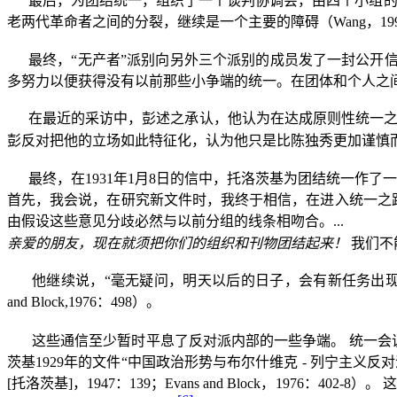
最后，为团结统一，组织了一个谈判协调会，由四个小组
老两代革命者之间的分裂，继续是一个主要的障碍（
Wang
，
19
最终，“无产者”派别向另外三个派别的成员发了一封公开
多努力以便获得没有以前那些小争端的统一。在团体和个人之
在最近的采访中，彭述之承认，他认为在达成原则性统一
彭反对把他的立场如此特征化，认为他只是比陈独秀更加谨慎
最终，在
1931
年
1
月
8
日的信中，托洛茨基为团结统一作了一
首先，我会说，在研究新文件时，我终于相信，在进入统一之
由假设这些意见分歧必然与以前分组的线条相吻合。
...
亲爱的朋友，现在就须把你们的组织和刊物团结起来！
我们不
他继续说，“毫无疑问，明天以后的日子，会有新任务出
and Block,1976
：
498
）。
这些通信至少暂时平息了反对派内部的一些争端。
统一会
茨基
1929
年的文件“中国政治形势与布尔什维克
-
列宁主义反对
[
托洛茨基
]
，
1947
：
139
；
Evans and Block
，
1976
：
402-8
）。
这