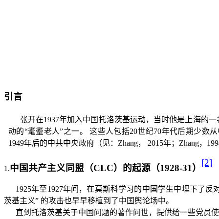
引言
张开在
1937
年加入中国托洛茨基运动，当时他是上海的一
动的“耄耋老人”之一。
这些人包括
20
世纪
70
年代后期少数从
1949
年后的中共中央政府（见：
Zhang
，
2015
年；
Zhang
，
199
[2]
中国共产主义同盟（
CLC
）的起源（
1928-31
）
1.
1925
年至
1927
年间，在莫斯科学习的中国学生中埋下了反
茨基主义”
的攻击也早早移植到了中国舆论场中。
直到托洛茨基关于中国问题的著作问世，提供给一些党员使