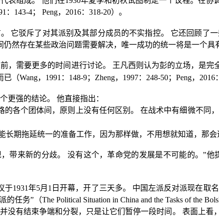
的代表组成。
他们在
1930
年夏季和初秋试图制定一个议程。在协
91
：
143-4
；
Peng
，
2016
：
318-20
）。
信。
它驳斥了对其派别及其部分成员的不实指控。
它还回顾了一
间仍然存在某些政治问题需要解决，唯一成功的统一将是一个具有
之前，需要更多的时间进行讨论。
王凡西则认为彭的立场，是完
而已（
Wang
，
1991
：
148-9
；
Zheng
，
1997
：
248-50
；
Peng
，
2016
个更强的结论。
他直接指出：
路的各个团体间，原则上没有任何区别。
在战术中有细微不同，
能长期拖延统一的准备工作，因为那样做，不用想就知道，那会
现，带来新的分歧。
没有这个，革命党的发展是不可能的。”他
议于
1931
年
5
月
1
日开幕，开了三天多。
中国左派反对派现在取名
派的任务
”
（
The Political Situation in China and the Tasks of the Bol
并没有结束争端和分裂，只是让它们暂停一段时间。
表面上看