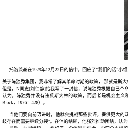
托洛茨基在
1929
年
12
月
22
日的信中，回应了“我们的话”小
关于陈独秀集团，我非常了解其革命时期的政策，
那就是斯大
但是，
N
同志
[
刘仁静
]
给我写了一封信，说陈独秀根据自己革
认为，陈独秀并没有违反斯大林的政策，而后者是机会主义
Block
，
1976
：
428
）。
当他们要向前迈进时，他就会挑战那些批评，提供更大的
歧存在而需要继续分裂”。在信的结尾，他强烈推动团结，认为它