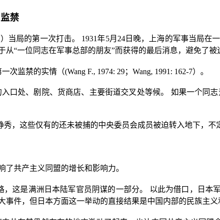
和监禁
D
）当局的第一次打击。
1931
年
5
月
24
日晚，上海的军事当局在
于从“一位同志在军事总部的朋友”而获得的最后消息，避免了被
第一次监禁的实情（
(Wang F., 1974: 29
；
Wang, 1991: 162-7
）。
的入口处、剧院、货商店、主要街道交叉处等候。
如果一个同志
静秀，这些仅有的还未被捕的中央委员会成员被迫转入地下，不
响了共产主义同盟的增长和影响力。
路，这是满洲日本陆军官员阴谋的一部分。
以此为借口，日本军
大事件，但日本方面这一举动的直接结果是中国内部的民族主义