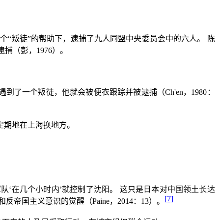
一个
“
叛徒
”
的帮助下，逮捕了九人同盟中央委员会中的六人。
陈
逮捕（彭，
1976
）。
遇到了一个叛徒，他就会被便衣跟踪并被逮捕（
Ch'en
，
1980
：
定期地在上海换地方。
队‘在几个小时内’就控制了沈阳。
这只是日本对中国领土长达
[7]
和反帝国主义意识的觉醒（
Paine
，
2014
：
13
）。