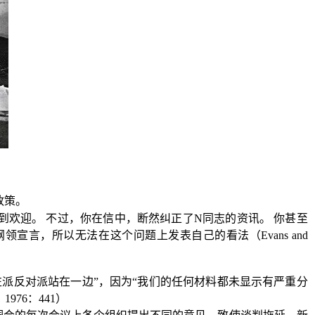
政策。
到欢迎。
不过，你在信中，断然纠正了
N
同志的资讯。
你甚至
纲领宣言，所以无法在这个问题上发表自己的看法（
Evans and
左派反对派站在一边”，因为“我们的任何材料都未显示有严重分
，
1976
：
441
）