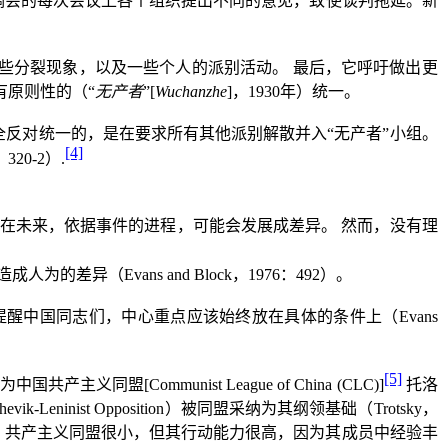
调会的每次会议上各个组织提出不同的意见，致使谈判拖延。新
些分裂现象，以及一些个人的派别活动。
最后，它呼吁做出更
原则性的（“
无产者
”
[
Wuchanzhe
]
，
1930
年）统一。
全反对统一的，是在要求所有其他派别解散并入“无产者”小组。
[4]
：
320-2
）
.
在未来，依据事件的进程，可能会发展成差异。
然而，没有理
造成人为的差异（
Evans and Block
，
1976
：
492
）。
提醒中国同志们，中心重点应该始终放在具体的条件上（
Evans
[5]
为中国共产主义同盟
[Communist League of China (CLC)]
托洛
shevik-Leninist Opposition
）被同盟采纳为其纲领基础（
Trotsky
，
，共产主义同盟很小，但其行动能力很高，因为其成员中经验丰