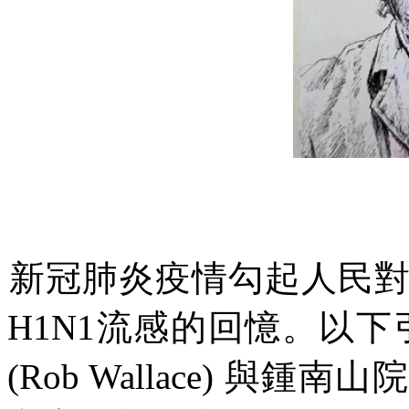
新冠肺炎疫情勾起人民
H1N1
流感的回憶。以下
(Rob Wallace)
與鍾南
⼭
院