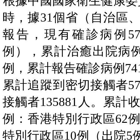
根據中國國家衛生健康委
時，據
31
個省（自治區
報告，現有確診病例
5
例），累計治癒出院病
例，累計報告確診病例
74
累計追蹤到密切接觸者
5
接觸者
135881
人。累計
例：香港特別行政區
62
特別行政區
10
例（出院
5