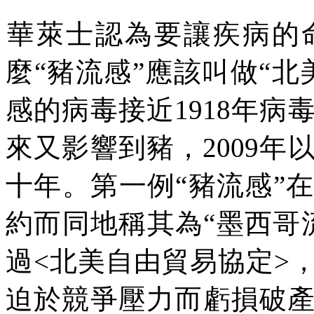
華萊士認為要讓疾病的
麼“豬流感”應該叫做“
感的病毒接近
1918
年病
來又影響到豬，
2009
年
十年。第一例“豬流感”
約而同地稱其為“墨西哥
過
<
北美自由貿易協定
>
迫於競爭壓力而虧損破