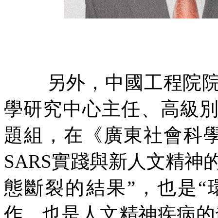
另外，中國工程院
學研究中
⼼
主任、
⾼
級
題組，在《廣東社會科
SARS
實踐與新
⼈
文精神
態斷裂的結果
”
，也是
“
作，也是人文精神疾病的