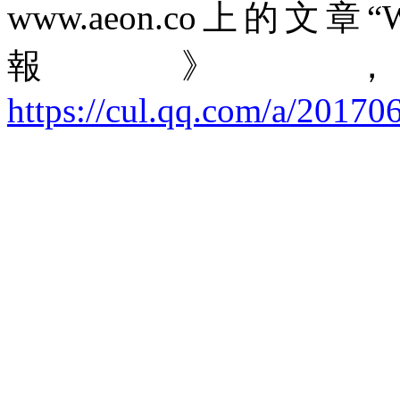
www.aeon.co
上的文章“
W
報》
https://cul.qq.com/a/2017