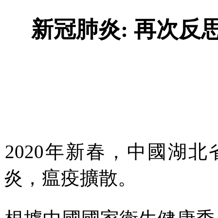
新冠肺炎
:
再次反
2020
年新春，中國湖北
炎，瘟疫擴散。