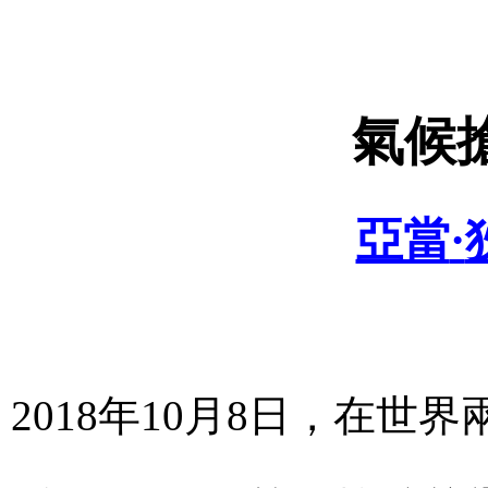
氣候
亞當
·
2018
年
10
月
8
日，在世界