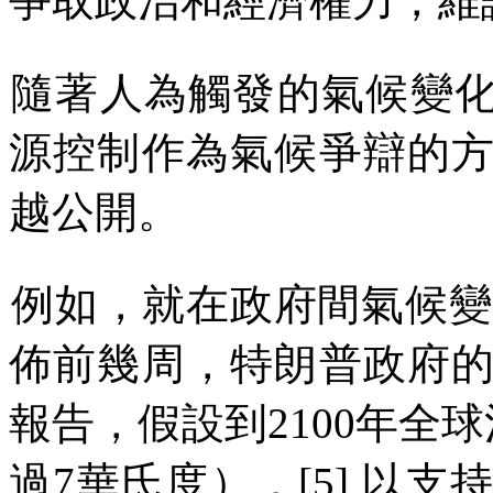
爭取政治和經濟權力，維
隨著人為觸發的氣候變
源控制作為氣候爭辯的
越公開。
例如，就在政府間氣候變
佈前幾周，特朗普政府
報告，假設到
2100
年全球
過
7
華氏度），
[5]
以
支