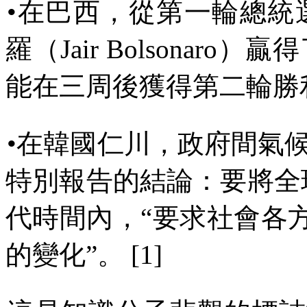
•
在巴西，從第一輪總統
羅（
Jair Bolsonaro
）贏得
能在三周後獲得第二輪勝
•
在韓國仁川，政府間氣
特別報告的結論：要將全
代時間內，
“
要求社會各
的變化
”
。
[1]