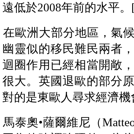
遠低於
2008
年前的
水平
。
在歐洲大部分地區，氣
幽靈似的移民難民兩者
迴圈作用已經相當開敞
很大。英國退歐的部分
對的是東歐人尋求經濟機
馬泰奧
•
薩爾維尼（
Matteo