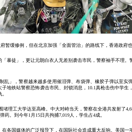
政府暂缓修例，但在北京加强「全面管治」的路线下，香港政府
的「暴徒」，更让元朗白衣人无差别袭击市民，警察袖手不理。
制乱」，警察越来越多使用催泪弹、布袋弹、橡胶子弹以至实
太子地铁站警察恐怖袭击市民、封锁消息，
10.1
真枪击伤中学生
仇。
围堵理工大学达至高峰。中大对峙当天，警察在全港共发射了
4,
弹药。到今年
1
月
15
日共拘捕
7,019
人，学生占
4
成。
，在各国媒体的广泛报导下，在国际社会造成重大反响。美国一