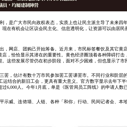
利，是广大市民向政权表态，实质上也让民主派主导了未来四
。现在有机会让区议会民主化、信息透明化，让资源可以由居民
出，网店、团购己开始筹备。近月来，市民标签餐饮及其它黄
黄店，恰恰显示其潜在的重要性。黄色经济圈顶着各种障碍打击
程。这些发展尽管仍在初步阶段，面对不少困难，但也显示了市
三罢，估计有数十万市民参加罢工罢课罢市。不同行业和阶层
工运结合的新旧工会，更具有重大意义。官方数字显示去年下半
超过
6,000
人。今年
1
月底，单是《医管局员工阵线》的申请人数
平示威、连侬墙、人链、各种「和你」行动、民间记者会、本