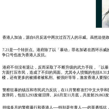
香港人加油，源自
6
月反送中两次过百万人的示威。虽然迫使
7.21
是一个转折点。港府除了以「暴动」罪名加诸在西环示威
争口号也改为香港人反抗。
港府不但没有退让，反而采取了不断升级的武力手段，「以暴
方面打压市民，造成了不归的局面。尤其令人愤慨的包括
8.31
楼，还有更多的被捕者被私刑、被强奸等等，激发香港人要报
警察狂暴的镇压和市民武力反抗，在
11
月警察攻打中文大学和
发弹药，包括
3,293
发催泪弹。从
6
月至
11
月底，共发射
29,863
发
持续多月的警察暴行和香港人
──
特别是年青人
──
的英勇抵抗