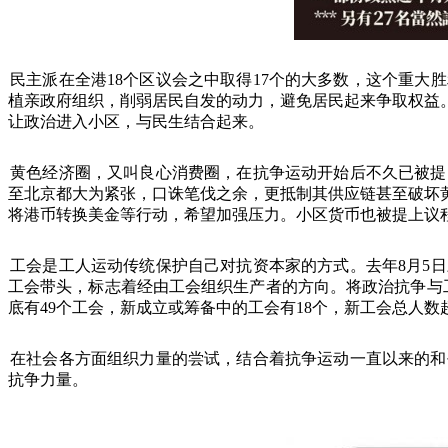
民主派在全港
18
个区议会之中取得
17
个的大多数，这个重大胜
植亲政府组织，削弱居民自发的动力，避免居民起来争取权益
让政治进入小区，与民生结合起来。
黄色经济圈，又叫良心消费圈，在抗争运动开始后不久已被提
至北京都大为紧张，口诛笔伐之余，更抵制其供应链甚至破坏
将港币转换美金等行动，希望加强压力。小区货币也被提上议
工会是工人运动传统保护自己对抗资本家的方式。去年
8
月
5
日
工会带头，标志着经由工会组织生产者的方向。将政治抗争与
底有
49
个工会，新成立或筹备中的工会有
18
个，新工会总人数
在社会各方面组织力量的尝试，结合着抗争运动一直以来的和
抗争力量。