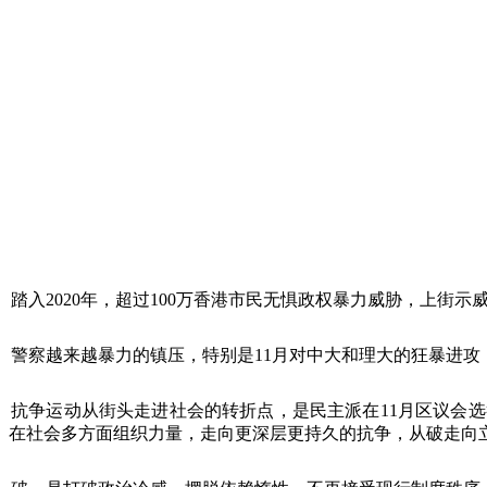
踏入
2020
年，超过
100
万香港市民无惧政权暴力威胁，上街示
警察越来越暴力的镇压，特别是
11
月对中大和理大的狂暴进攻
抗争运动从街头走进社会的转折点，是民主派在
11
月区议会选
在社会多方面组织力量，走向更深层更持久的抗争，从破走向