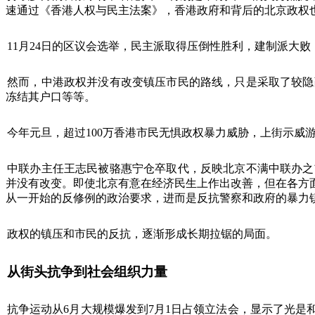
速通过《香港人权与民主法案》，香港政府和背后的北京政权
11
月
24
日的区议会选举，民主派取得压倒性胜利，建制派大败
然而，中港政权并没有改变镇压市民的路线，只是采取了较隐
冻结其户口等等。
今年元旦，超过
100
万香港市民无惧政权暴力威胁，上街示威
中联办主任王志民被骆惠宁仓卒取代，反映北京不满中联办之
并没有改变。即使北京有意在经济民生上作出改善，但在各方
从一开始的反修例的政治要求，进而是反抗警察和政府的暴力
政权的镇压和市民的反抗，逐渐形成长期拉锯的局面。
从街头抗争到社会组织力量
抗争运动从
6
月大规模爆发到
7
月
1
日占领立法会，显示了光是