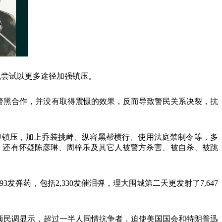
也尝试以更多途径加强镇压。
警黑合作，并没有取得震慑的效果，反而导致警民关系决裂，抗
弹镇压，加上乔装挑衅、纵容黑帮横行、使用法庭禁制令等，多
，还有怀疑陈彦琳、周梓乐及其它人被警方杀害、被自杀、被跳
693
发弹药，包括
2,330
发催泪弹，理大围城第二天更发射了
7,647
项民调显示，超过一半人同情抗争者，迫使美国国会和特朗普迅