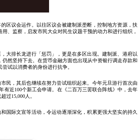
年的区议会运作。以往区议会被建制派垄断，控制地方资源，扶
善用、监察，启发市民大众对民生议题干预的动力和进行组织，
店，大排长龙进行「惩罚」，更是在多区出现。建制派、港府以
，仍然坚持下去。在货币金融方面也出现从中资银行调走存款和
民尝试以消费者的身份进行抗争。
的市民，其后也继续在努力尝试组织起来。今年元旦游行首次由
年有近
100
个新工会申请。在《二百万三罢联合阵线》中，去年
已超过
15,000
人。
地和国际文宣等活动，令运动逐渐深化，积累更强大坚实的持久