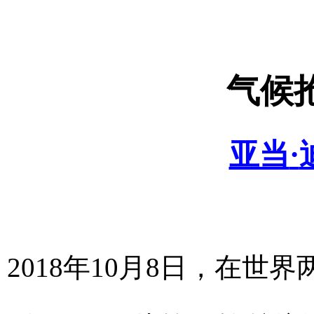
气候
亚当
·
2018
年
10
月
8
日，在世界