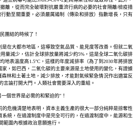
然撤離，從而完全破壞對抗嚴重流行病的必要的社會隔離
/
檢疫措
取行動至關重要，必須嚴厲遏制（傳染和排放）指數增長，只有
民團結的時候了！
別是在大都市地區，這導致空氣品質、能見度等改善。但就二氧
使用量減少，估計全球排放量將減少約
5%
，這是全球二氧化碳排
均地表溫度高
1.5
°
C
，這樣的年度減排率（為了到
2030
年將排放
國家，如巴西，二氧化碳的主要來源是土地使用的變化，有證據
護森林和土著土地，減少排放，才能對氣候緊急情況作出適當反
的言論打開大門。人類社會需要深入的重組。
另一個世界是必需的和緊迫的
"
！
前的危機清楚地表明，資本主義生產的很大一部分純粹是掠奪性
育系統，在過渡制度中是完全可行的，在過渡制度中，能源和生
間範圍內根據政治意願進行。