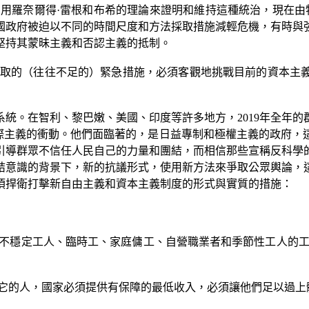
用羅奈爾得·雷根和布希的理論來證明和維持這種統治，現在由
國政府被迫以不同的時間尺度和方法採取措施減輕危機，有時與
堅持其蒙昧主義和否認主義的抵制。
取的（往往不足的）緊急措施，必須客觀地挑戰目前的資本主
系統。在智利、黎巴嫩、美國、印度等許多地方，
2019
年全年的
際主義的衝動。他們面臨著的，是日益專制和極權主義的政府，
引導群眾不信任人民自己的力量和團結，而相信那些宣稱反科學
結意識的背景下，新的抗議形式，使用新方法來爭取公眾輿論，
須捍衛打擊新自由主義和資本主義制度的形式與實質的措施：
不穩定工人、臨時工、家庭傭工、自營職業者和季節性工人的
它的人，國家必須提供有保障的最低收入，必須讓他們足以過上