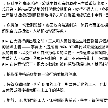
→
反科學的意識形態、蒙昧主義和宗教原教旨主義重新出現，
義行為，越來越清楚地與科學假設相衝突，變得不得人心。各
土庫曼斯坦總統別爾德穆哈梅多夫和白俄羅斯總統盧卡申科，
→
危機使一切受到質疑。各國政府為遏制這一流行病而正在採
如果全力這樣做，人類和地球將得救。
8
►
在大流行病出現之前，工人和人民就活生生地面對著這個
的國際主義
——
事實上，這是自
1960-1970
年代以來最強烈國
義的需求、以及生命和自然掠奪者的產物。正是這些政權試圖
主義的人。街頭行動現在被制約，但戰鬥不只是在街上。在團
9
►
在這種情況下，絕大多數政府被迫採取極端措施。我們必
→
採取衛生措施應對這一流行病並挽救健康
;
→
儘管身體隔離，但有保障的工作：對暫停活動的工人，包括
去休假或隨後補完那些未工作的時間
;
→
對於非正規部門的工人、無報酬的失業者、學生、每個需要