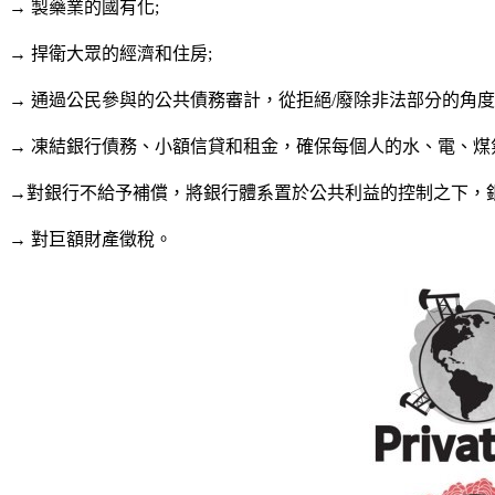
→
製藥業的國有化
;
→
捍衛大眾的經濟和住房
;
→
通過公民參與的公共債務審計，從拒絕
/
廢除非法部分的角度
→
凍結銀行債務、小額信貸和租金，確保每個人的水、電、煤
→對銀行不給予補償，將銀行體系置於公共利益的控制之下，
→
對巨額財產徵稅。