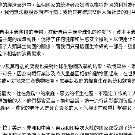
條的經濟衰退中，每個國家的統治者都試圖以犧牲鄰國的利益為
，我們無法擺脫長期流行病；我們只有確認整個人類社會的利
自由主義階段的產物。在新自由主義全球化的推動下，資本主
這些鏈的超流動性，消除了任何健康和生態安全機制。以使用化
壞了人類與生物圈的關係，而我們只是這個生命網的一部分。這
品不相容的消費需求。
-2
及其可能的突變也是對地球生物圈攻擊的結果。砍伐森林、
不可分，因為肉類行業涉及將大量基因相似的動物關起來。在世
地或可耕地來生產動物糧食。需要對我們的糧食生產系統和飲食
響最大。住在危房中的家庭、惡劣的衛生社區、不穩定工作的工
界齒輪的人，他們都會受苦。換句話說，這一流行病影響到每個
範圍內，貧窮的老年人是死亡最多的人。危機正在嚴重打擊婦女
，拉丁美洲、非洲和中東、東亞和印度次大陸的國家都受到了這