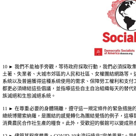
10
►
我們不能袖手旁觀，等待政府採取行動，我們必須採取
土著、失業者、大城市郊區的人民和社區、女權團結網路等。
系統以及普遍獲得這種系統使用的需求、保障勞工權利和支付
都更必須總結這些倡議，並指導這些自主自治組織每天的替代
族滅絕和生態滅絕系統。
11
►
在尊重必要的身體隔離，遵守這一規定條件的緊急措施
總統博爾索納羅，是團結的感覺轉化為團結覺悟的例子，這導
消費農民合作社生產的糧食。此外，受歡迎的餐館可以變成熟
12
►
儘管其程度嚴重，
C
OVID
-19
大流行遠非
"
完美風暴
"
。我