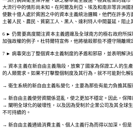
一流行病與衛生條件差、缺乏基本衛生設施、極其密集的城市
大流行中的情形尚未知。在阿爾及利亞、埃及和南非等非洲國
使數十億人處於貧困之中的資本主義統治邏輯，他們在許多方
土著人民、農民、貧窮工人、黑人、達利特人中間蔓延，阻止
6
►
仍需要高度關注資本主義週邊及全球南方的極右政府所採
加強政權的例子。杜特爾特宣佈，他將槍殺那些不遵守隔離規
7
►
病毒突出了整個資本主義制度的矛盾和邪惡，並表明解決
→
資本主義在新自由主義階段，放棄了國家為保證工人的生產
的人類需求。如果不打擊整個制度及其行為，就不可能對化解
→
衛生系統的新自由主義私營化，主要為那些有能力負擔其服
→
新自由主義使勞資關係混亂，使之更加不穩定。因此，保障
→
闡明全球化的破壞性，以及因為受制於企業公司及其全球生
不可持續的。
→
新自由主義通過消費主義、個人主義行為而得以加深。但是