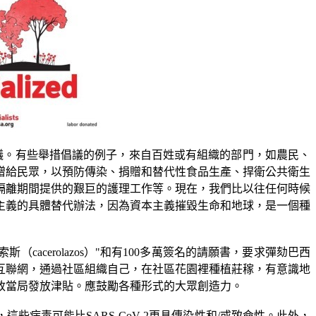
議。有些舉措倡議的例子，來自百姓或有組織的部門，如農民、
贈給民眾，以預防傳染、捐贈和替代性食品生產、捍衛公共衛生
隔離期間提供的艱巨的護理工作等。現在，我們比以往任何時候
主義的具體替代辦法，因為資本主義摧毀生命和地球，是一個種
索斯（
cacerolazos
）
"
和有
100
多萬簽名的請願書，要求彈劾巴西
互聯網，通過社區組織自己，在社區花園裡種植莊稼，有意識地
政當局發放津貼。應鼓勵各種形式的大眾創造力。
，這些病毒可能比
SARS-CoV-2
更具傳染性和
/
或致命性。此外，