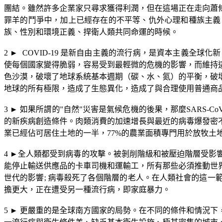
團結。雖然許多企業家只尋求獲得利潤，但在這場正在走向蕭
罪羊的鬥爭中，加上已經存在的不平等、仇外心理和種族主義
族、性別和環境正義、捍衛人類共同命運的時候。
2
►
COVID-19
是新自由主義的流行病，是資本主義全球化新
使每個國家變得脆弱，容易受到最輕微的危機的影響，而維持
色沙漠，破壞了地球系統基本週期（碳、水、氮）的平衡，破
地球的所有極限，造成了生態異化，造成了與合理使用普通商
3
►
如果所謂的
"
自然
"
災害是氣候危機的後果，那麼
SARS-CoV
的新疾病創造條件。肉類消費的加速增長與最近的病毒爆發密
業已經佔可居住土地的一半，
77%
的農業面積專門用於放牧土
4
►
全人類都受到病毒的攻擊。被剝削階級和被壓迫階層受影
能停止輸送供應品的卡車司機和運輸工，所有那些必須推動世
世代的影響
;
病毒殺死了各個階層的老人。在人類社會的這一
擔更大，正在遭受另一種流行病，即家庭暴力。
5
►
更嚴重的是全球南方國家的局勢。在不同的條件和情況下