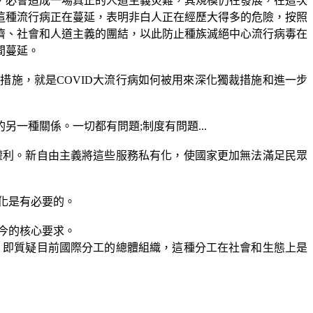
，必會造成一場真正的人道主義災難，其規模仍在發展，在這次
這種流行病正在蔓延，表明非白人正在經歷大得多的危險，按照
濟、社會和人道主義的團結，以此防止種族滅絕中心流行病毒在
間蔓延。
裁措施，就是
COVID
大流行病如何被用來深化獨裁措施和進一步
的另一種關係。一切都有問題
;
制度有問題
...
權利。新自由主義將這些服務私有化，使國家更加無法滿足民眾
化是有必要的。
今的核心要求。
，即質疑目前國際分工的總體組織，這種分工在社會和生態上是