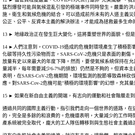
猛烈爆發可能與氣候混亂引發的極端事件同時發生。嚴重的洪
施。衛生和氣候危機的結合，可以造成前所未有的人道主義災
公正、公平、反資本主義的解決辦法，才能成為拯救最多生命
13
►
地緣政治正在發生巨大變化，這將重塑世界的面貌。但是
14
►
人們注意到，
COVID-19
造成的危機對環境產生了積極影
化碳等持久性污染物而言，
SARS-CoV-2
危機只是表面的劃傷
放量有史以來最大的年度下降。然而，要使氣候系統保持在允
量減半，每年需要減少
6-7%
的排放）仍然是不夠的。但資本主
表明，在
SARS-CoV-2
危機期間，環境監測的脫節導致森林砍
應。對
SARS-Cov-2
危機可能
"
積極的環境影響
"
的幻想，充其量
15
►
如果在新自由主義的開端，有志向的運動和社會階層走到
通過共同的國際主義行動，指引我們走向一個世界的道路，在
的，完全是多餘的和浪費的。危機還表明，大量減少的工作時
產系統被完全取代，龐大的工人隊伍轉移到與生態社會主義過