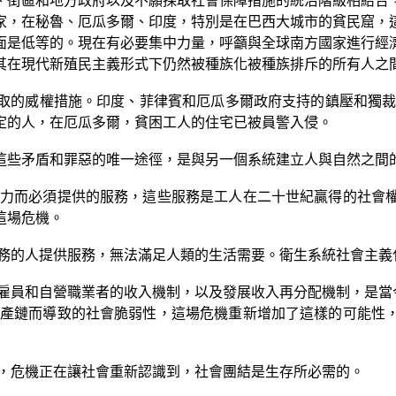
、街區和地方政府以及不願採取社會保障措施的統治階級相結合
家，在秘魯、厄瓜多爾、印度，特別是在巴西大城市的貧民窟，
面是低等的。現在有必要集中力量，呼籲與全球南方國家進行經
其在現代新殖民主義形式下仍然被種族化被種族排斥的所有人之
取的威權措施。印度、菲律賓和厄瓜多爾政府支持的鎮壓和獨
定的人，在厄瓜多爾，貧困工人的住宅已被員警入侵。
這些矛盾和罪惡的唯一途徑，是與另一個系統建立人與自然之間
力而必須提供的服務，這些服務是工人在二十世紀贏得的社會
這場危機。
務的人提供服務，無法滿足人類的生活需要。衛生系統社會主義
雇員和自營職業者的收入機制，以及發展收入再分配機制，是當
產鏈而導致的社會脆弱性，這場危機重新增加了這樣的可能性
，危機正在讓社會重新認識到，社會團結是生存所必需的。