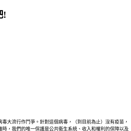
吧
!
病毒大流行作鬥爭。針對這個病毒，（到目前為止）沒有疫苗，
離時，我們的唯一保護是公共衛生系統、收入和權利的保障以及