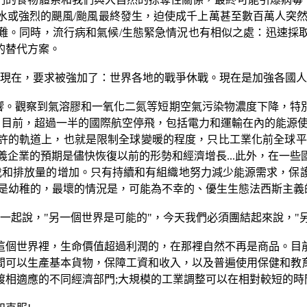
水或強烈的颶風
/
颱風最終發生，迫使成千上萬甚至數百萬人突
難。同時，流行病和氣候
/
生態緊急情況也有相似之處：迅速採
的替代方案。
現在，要求被強加了：世界各地的戰爭休戰。現在是加強各國人
響。觀察到氣溶膠和一氧化二氮等短期空氣污染物濃度下降，特
。目前，超過一半的國際航空停飛，包括電力和運輸在內的能源
許的軌道上，也就是限制全球變暖的程度，只比工業化前全球平
義企業的預期是儘快恢復以前的形勢和經濟增長
...
此外，在一些
伐和排放量的增加。只有持續和有組織地努力減少能源需求，保
是幼稚的，最壞的情況是，可能為不幸的、優生生態法西斯主義
一起說，
"
另一個世界是可能的
"
，今天我們必須團結起來說，
"
這個世界裡，生命價值超過利潤的，在那裡自然不再是商品。目
間可以生產基本貨物，保障工資和收入，以及普遍使用保健和教
渡相適應的不同經濟部門
;
大規模的工業調整可以在相對較短的時