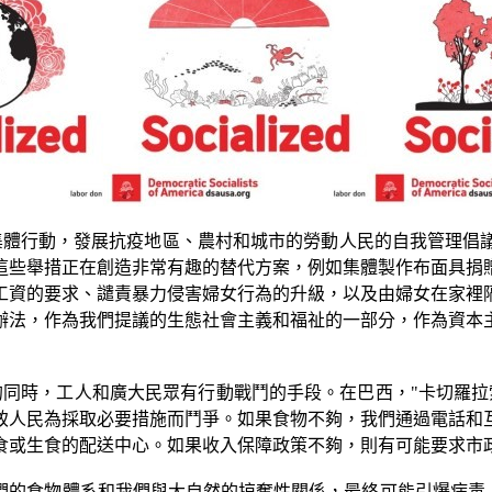
集體行動，發展抗疫地區、農村和城市的勞動人民的自我管理倡
這些舉措正在創造非常有趣的替代方案，例如集體製作布面具捐
工資的要求、譴責暴力侵害婦女行為的升級，以及由婦女在家裡
辦法，作為我們提議的生態社會主義和福祉的一部分，作為資本
的同時，工人和廣大民眾有行動戰鬥的手段。在巴西，
"
卡切羅拉
致人民為採取必要措施而鬥爭。如果食物不夠，我們通過電話和
食或生食的配送中心。如果收入保障政策不夠，則有可能要求市
們的食物體系和我們與大自然的掠奪性關係，最終可能引爆病毒