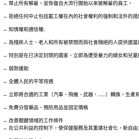
→
禁止所有解雇，並恢復自大流行開始以來被解雇的員工，
→
拒絕任何中止包括罷工權在內的社會權利的強制和法外的措
→
知情權和通信權
;
→
為殘疾人士、老人和所有被禁閉而與社會隔絕的人提供適當
→
特別是在已決定封閉的國家，立即為遭受暴力的婦女和兒童
→
弱勢援助
→
全體人民的平等待遇
→
立即將合適的工業（汽車、飛機、武器、
......
）轉換，生產
→
免費分發藥品、預防用品並固定價格
→
改善關鍵領域的工作條件
→
在公共利益的控制下，使保健服務及其重建社會化，新自由