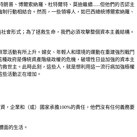
特朗普、博爾索納羅、杜特爾特、莫迪繼續
......
但他們的否認主
強制行動相結合。然而，一些領導人，如巴西總統博爾索納羅、
義社會形式；為了拯救生命，我們必須攻擊整個資本主義結構。
群眾活動有所上升。婦女、年輕人和環境的運動在重建強烈戰鬥
這種政府是傳統資產階級政權的危機，破壞性日益加強的資本主
的救世主。此時此刻，這些人，就是想利用這一流行病加強極權
這些活動正在增加。
工資，企業和（或）國家承擔
100%
的責任，他們沒有任何義務要
體面的生活。