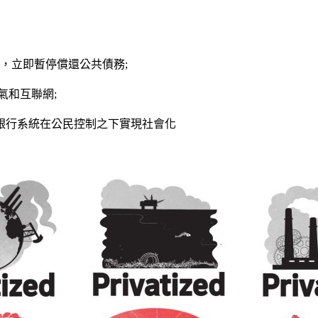
，立即暫停償還公共債務
;
氣和互聯網
;
銀行系統在公民控制之下實現社會化