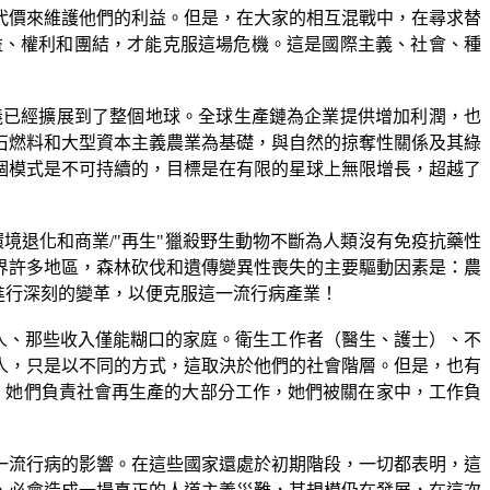
代價來維護他們的利益。但是，在大家的相互混戰中，在尋求替
益、權利和團結，才能克服這場危機。這是國際主義、社會、種
義已經擴展到了整個地球。全球生產鏈為企業提供增加利潤，也
石燃料和大型資本主義農業為基礎，與自然的掠奪性關係及其綠
個模式是不可持續的，目標是在有限的星球上無限增長，超越了
環境退化和商業
/"
再生
"
獵殺野生動物不斷為人類沒有免疫抗藥性
界許多地區，森林砍伐和遺傳變異性喪失的主要驅動因素是：農
進行深刻的變革，以便克服這一流行病產業！
人、那些收入僅能糊口的家庭。衛生工作者（醫生、護士）、不
人，只是以不同的方式，這取決於他們的社會階層。但是，也有
，她們負責社會再生產的大部分工作，她們被關在家中，工作負
一流行病的影響。在這些國家還處於初期階段，一切都表明，這