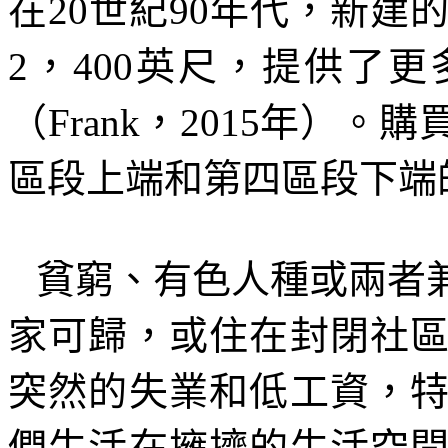
在
20
世紀
90
年代，新建
2
，
400
英尺，提供了更
（
Frank
，
2015
年）。購
區段上端和第四區段下端
貧窮、有色人種或兩者
家可歸，或住在封閉社
突然的失業和低工資，
們生活在擁擠的生活空