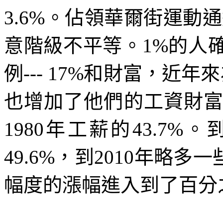
3.6%
。佔領華爾街運動通
意階級不平等。
1%
的人
例
--- 17%
和財富，近年來
也增加了他們的工資財
1980
年工薪的
43.7%
。
49.6%
，到
2010
年略多一
幅度的漲幅進入到了百分