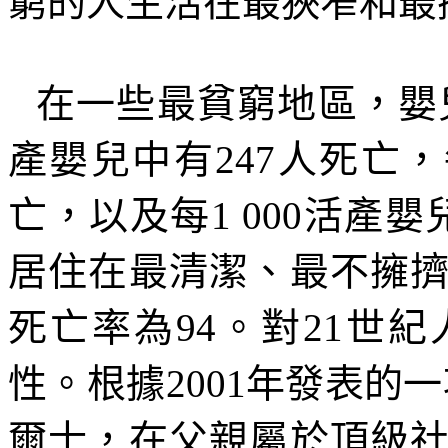
窮的人生活在最狹窄和最
在一些最貧窮地區，嬰
產嬰兒中有
247
人死亡，
亡，以及每
1 000
活產嬰
居住在最清潔、最不擁
死亡率為
94
。對
21
世紀
性。根據
2001
年發表的一
爾士，在父親屬於頂級