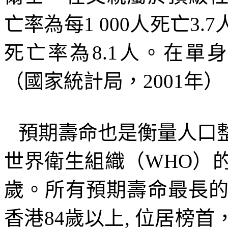
亡率為每
1 000
人死亡
3.7
死亡率為
8.1
人。在單身
（國家統計局，
2001
年）
預期壽命也是衡量人口
世界衛生組織（
WHO
）
歲。所有預期壽命最長
香港
84
歲以上
,
位居榜首