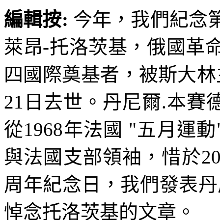
編輯按
:
今年，我們紀念
萊昂
-
托洛茨基，俄國革
四國際奠基者，被斯大林
21
日去世。丹尼爾
.
本賽
從
1968
年法國
"
五月運動
與法國支部領袖，惜於
2
周年紀念日，我們發表丹
悼念托洛茨基的文章。