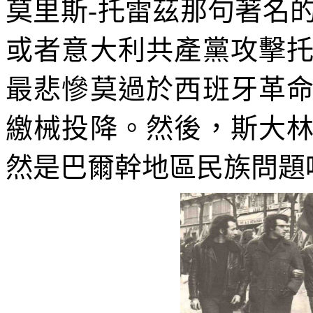
莫里斯
-
托雷茲那句著名
或者意大利共產黨攻擊
最悲慘莫過於西班牙革
繳械投降。然後，斯大
然是巴爾幹地區民族問題