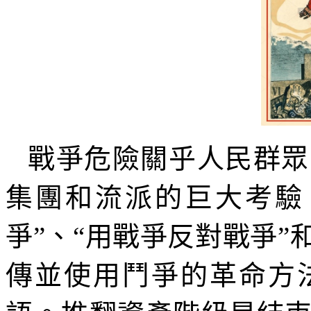
戰爭危險關乎人民群眾
集團和流派的巨大考驗
爭”、“用戰爭反對戰爭
傳並使用鬥爭的革命方