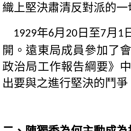
織上堅決肅清反對派的一
年
月
日至
月
1929
6
20
7
1
開。遠東局成員參加了
政治局工作報告綱要》
出要與之進行堅決的鬥爭
二、陳獨秀為何主動成為