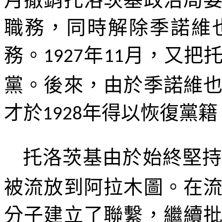
職務，同時解除季諾維
務。
年
月，又把
1927
11
黨。後來，由於季諾維
才於
年得以恢復黨籍
1928
托洛茨基由於始終堅
被流放到阿拉木圖。在
分子建立了聯繫，繼續