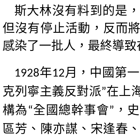
斯大林
沒有料到的是
但沒有停止活動，反而
感染了一批人，最終導致
年
月，中國第一
1928
12
克列寧主義反對派
在上
”
構為
全國總幹事會
，史
“
”
區芳、陳亦謀、宋逢春