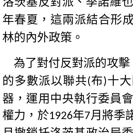
洛茨基反對派、季諾維
年春夏，這兩派結合形
林
的內外政策。
為了對付反對派的攻擊
的多數派以聯共
布
十大
(
)
器，運用中央執行委員
權力，於
年
月將季
1926
7
月撤銷托洛茨基政治局