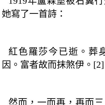
1919
年盧森堡被右翼行
她寫了一首詩：
紅色羅莎今已逝。葬
因。富者故而抹煞伊。
[2]
然而，一而再，再而三