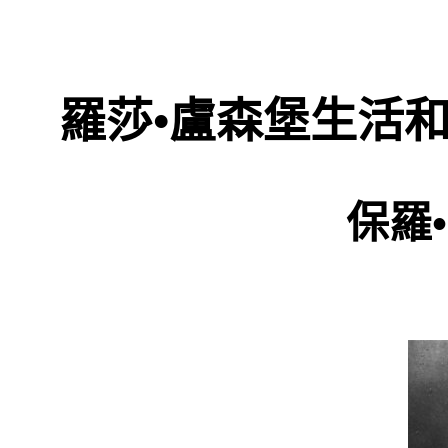
羅莎•盧森堡生活
保羅
•