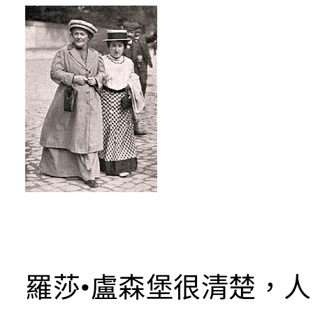
羅莎•盧森堡很清楚，